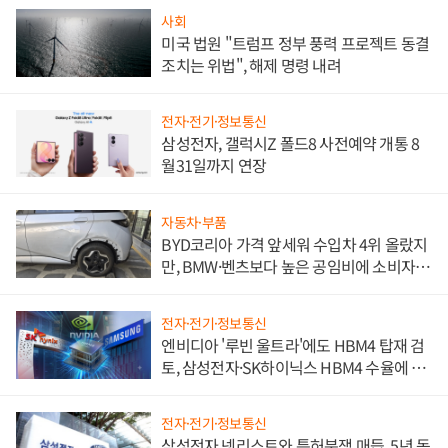
사회
미국 법원 "트럼프 정부 풍력 프로젝트 동결
조치는 위법", 해제 명령 내려
전자·전기·정보통신
삼성전자, 갤럭시Z 폴드8 사전예약 개통 8
월31일까지 연장
자동차·부품
BYD코리아 가격 앞세워 수입차 4위 올랐지
만, BMW·벤츠보다 높은 공임비에 소비자
불만 폭발
전자·전기·정보통신
엔비디아 '루빈 울트라'에도 HBM4 탑재 검
토, 삼성전자·SK하이닉스 HBM4 수율에 주
도권 갈린다
전자·전기·정보통신
삼성전자 넷리스트와 특허분쟁 매듭, 5년 동