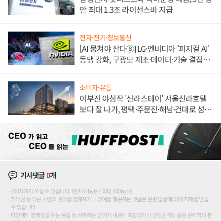
안 최대 1.3조 라이선스비 지급
전자·전기·정보통신
[AI 뭉쳐야 산다⑧] LG·엔비디아 '피지컬 AI'
동맹 강화, 구광모 제조·데이터·기술 결집
해 종합 로보틱스 기업으로
소비자·유통
이부진 야심작 '신라스테이' 서울신라호텔
보다 잘 나가, 평택·주문진·해남·건대로 성
장판 더 넓힌다
기사댓글
0
개
200자까지 쓰실 수 있습니다. (현재 0 byte / 최대 400byte)
저작권 등 다른 사람의 권리를 침해하거나 명예를 훼손하는 댓글은 관련 법률에 의해 제재를 받을
수 있습니다.
타인에게 불쾌감을 주는 욕설 등 비하하는 단어가 내용에 포함되거나 인신공격성 글은 관리자의 판