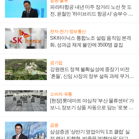
항공·물류
파라타항공 내년 미주 장거리 노선 첫 도
전, 윤철민 '하이브리드 항공사' 승부수 통
할까
전자·전기·정보통신
SK하이닉스 통합노조 설립 움직임 본격
화, 성과급 체계 불만에 3500명 결집
공기업
강원랜드 정책 불확실성에 중장기 비전
'흔들', 신임 사장의 정부 설득 과제 무거워
져
소비자·유통
[현장] 롯데마트 야심작 '부산 물류센터' 가
보니, 장보기 상품 자동으로 담는 '로봇 40
0대' 장관
금융
삼섬증권 '상반기 영업이익 1조 클럽' 실
적 랠리 진행형, 박종문 '발행어음' 달고 연