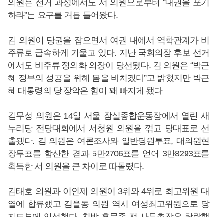
의원은 선거 과정에서도 서 의원으로부터 “대권을 포기
하라”는 요구를 거듭 들어왔다.
김 의원이 당권을 잡으면서 여권 내에서 역학관계가 비
주류로 급속하게 기울고 있다. 지난 국회의장 후보 선거
에서도 비주류 정의화 의장이 당선됐다. 김 의원은 “박근
혜 정부의 성공을 위해 몸을 바치겠다”고 밝혔지만 박근
혜 대통령의 당 장악은 힘이 꽤 빠지게 됐다.
김무성 의원은 14일 서울 잠실종합운동장에서 열린 새
누리당 전당대회에서 서청원 의원을 꺾고 당대표로 선
출됐다. 김 의원은 여론조사와 일반당원투표, 대의원현
장투표를 합산한 결과 5만2706표를 얻어 3만8293표를
획득한 서 의원을 큰 차이로 따돌렸다.
김태호 의원과 이인제 의원이 3위와 4위로 최고위원 대
열에 합류했고 김을동 의원 역시 여성최고위원으로 당
지도부에 입성했다. 친박 홍문종 전 사무총장은 탈락했