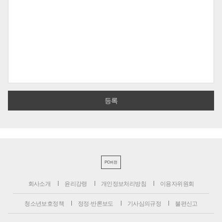
PC버전
회사소개
윤리강령
개인정보처리방침
이용자위원회
청소년보호정책
정정·반론보도
기사심의규정
불편신고