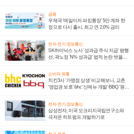
금융
우체국 '매일이자 파킹통장' 5만 계좌 한
정으로 다시 출시, 최고 연 2.0% 금리
전자·전기·정보통신
SK하이닉스 노사 '성과급 주식 지급' 평행
선, 곽노정 'N% 성과급' 법적 논란 벗을지
주목
소비자·유통
치킨3사 '가맹점 상생' 비교해보니, 교촌
'영업권 보호'·bhc '신메뉴 개발'·BBQ '원가
부담'
전자·전기·정보통신
삼성전자, 미국 오크리지국립연구소와
극저온 히트펌프 개발하기로