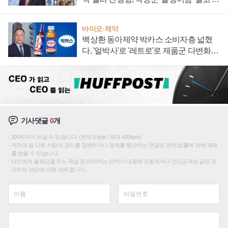
임 향하나
바이오·제약
백상환 동아제약 박카스 소비자층 넓혔
다, '얼박사'로 '레트로'로 제품군 다변화
주효
기사댓글
0
개
200자까지 쓰실 수 있습니다. (현재 0 byte / 최대 400byte)
저작권 등 다른 사람의 권리를 침해하거나 명예를 훼손하는 댓글은 관련 법률에 의해 제재
를 받을 수 있습니다.
타인에게 불쾌감을 주는 욕설 등 비하하는 단어가 내용에 포함되거나 인신공격성 글은 관
리자의 판단에 의해 삭제 합니다.