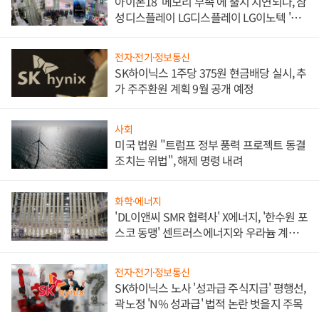
아이폰18 '메모리 부족'에 출시 지연되나, 삼
성디스플레이 LG디스플레이 LG이노텍 '탈
애플' 수익 다각화 속도
전자·전기·정보통신
SK하이닉스 1주당 375원 현금배당 실시, 추
가 주주환원 계획 9월 공개 예정
사회
미국 법원 "트럼프 정부 풍력 프로젝트 동결
조치는 위법", 해제 명령 내려
화학·에너지
'DL이앤씨 SMR 협력사' X에너지, '한수원 포
스코 동맹' 센트러스에너지와 우라늄 계약
체결
전자·전기·정보통신
SK하이닉스 노사 '성과급 주식지급' 평행선,
곽노정 'N% 성과급' 법적 논란 벗을지 주목