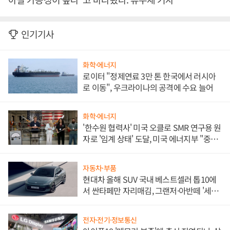
인기기사
화학·에너지
로이터 "정제연료 3만 톤 한국에서 러시아
로 이동", 우크라이나의 공격에 수요 늘어
화학·에너지
'한수원 협력사' 미국 오클로 SMR 연구용 원
자로 '임계 상태' 도달, 미국 에너지부 "중요
한 이정표"
자동차·부품
현대차 올해 SUV 국내 베스트셀러 톱10에
서 싼타페만 자리매김, 그랜저·아반떼 '세단
쌍끌이'로 내수 방어
전자·전기·정보통신