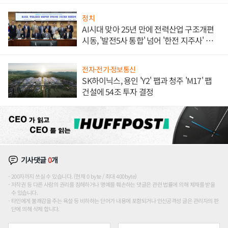
정치
AI시대 맞아 25년 만에 전력산업 구조개편
시동, '발전5사 통합' 넘어 '한전 지주사' 재편
론도
전자·전기·정보통신
SK하이닉스, 용인 'Y2' 팹과 청주 'M17' 팹
건설에 54조 투자 결정
기사댓글
0
개
200자까지 쓰실 수 있습니다. (현재 0 byte / 최대 400byte)
저작권 등 다른 사람의 권리를 침해하거나 명예를 훼손하는 댓글은 관련 법률에 의해 제재를 받을
수 있습니다.
타인에게 불쾌감을 주는 욕설 등 비하하는 단어가 내용에 포함되거나 인신공격성 글은 관리자의 판
단에 의해 삭제 합니다.