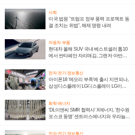
사회
미국 법원 "트럼프 정부 풍력 프로젝트 동
결 조치는 위법", 해제 명령 내려
자동차·부품
현대차 올해 SUV 국내 베스트셀러 톱10
에서 싼타페만 자리매김, 그랜저·아반떼
'세단 쌍끌이'로 내수 방어
전자·전기·정보통신
아이폰18 '메모리 부족'에 출시 지연되나,
삼성디스플레이 LG디스플레이 LG이노
텍 '탈애플' 수익 다각화 속도
화학·에너지
'DL이앤씨 SMR 협력사' X에너지, '한수원
포스코 동맹' 센트러스에너지와 우라늄
계약 체결
전자·전기·정보통신