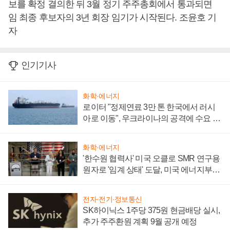
보를 확정 결의한 뒤 3월 정기 주주총회에서 통과되면
임 최종 후보자의 3년 회장 임기가 시작된다. 조윤호 기
자
인기기사
화학·에너지
로이터 "정제연료 3만 톤 한국에서 러시
아로 이동", 우크라이나의 공격에 수요 늘
어
화학·에너지
'한수원 협력사' 미국 오클로 SMR 연구용
원자로 '임계 상태' 도달, 미국 에너지부
"중요한 이정표"
전자·전기·정보통신
SK하이닉스 1주당 375원 현금배당 실시,
추가 주주환원 계획 9월 공개 예정