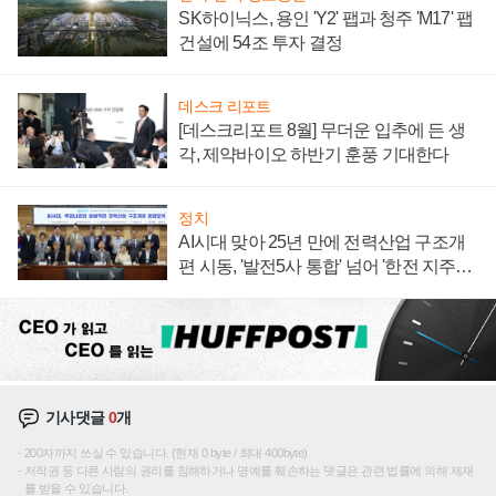
SK하이닉스, 용인 'Y2' 팹과 청주 'M17' 팹
건설에 54조 투자 결정
데스크 리포트
[데스크리포트 8월] 무더운 입추에 든 생
각, 제약바이오 하반기 훈풍 기대한다
정치
AI시대 맞아 25년 만에 전력산업 구조개
편 시동, '발전5사 통합' 넘어 '한전 지주사'
재편론도
기사댓글
0
개
200자까지 쓰실 수 있습니다. (현재 0 byte / 최대 400byte)
저작권 등 다른 사람의 권리를 침해하거나 명예를 훼손하는 댓글은 관련 법률에 의해 제재
를 받을 수 있습니다.