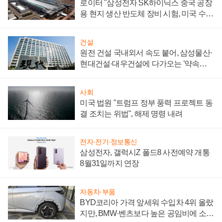
로이터 "삼성전자 SK하이닉스 중국 공장
용 현지 생산 반도체 장비 시험, 미국 수출
통제 대비"
건설
원전 건설 국내외서 속도 붙어, 삼성물산·
현대건설·대우건설에 다가오는 '약속의
시간'
사회
미국 법원 "트럼프 정부 풍력 프로젝트 동
결 조치는 위법", 해제 명령 내려
전자·전기·정보통신
삼성전자, 갤럭시Z 폴드8 사전예약 개통
8월31일까지 연장
자동차·부품
BYD코리아 가격 앞세워 수입차 4위 올랐
지만, BMW·벤츠보다 높은 공임비에 소비