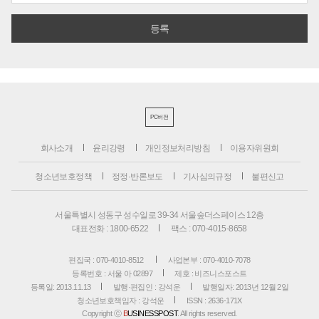
PC버전
회사소개
윤리강령
개인정보처리방침
이용자위원회
청소년보호정책
정정·반론보도
기사심의규정
불편신고
서울특별시 성동구 성수일로 39-34 서울숲더스페이스 12층
대표전화 : 1800-6522
팩스 : 070-4015-8658
편집국 : 070-4010-8512
사업본부 : 070-4010-7078
등록번호 : 서울 아 02897
제호 : 비즈니스포스트
등록일: 2013.11.13
발행·편집인 : 강석운
발행일자: 2013년 12월 2일
청소년보호책임자 : 강석운
ISSN : 2636-171X
Copyright ⓒ
B
USINESSPOST
. All rights reserved.