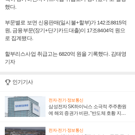
했다.
부문별로 보면 신용판매(일시불+할부)가 142조8815억
원, 금융부문(장기+단기카드대출)이 17조8404억 원으
로 집계됐다.
할부리스사업 취급고는 6820억 원을 기록했다. 김태영
기자
인기기사
전자·전기·정보통신
삼성전자 SK하이닉스 소극적 주주환원
에 해외 증권가 비판, "반도체 호황 지속
성 의문"
전자·전기·정보통신