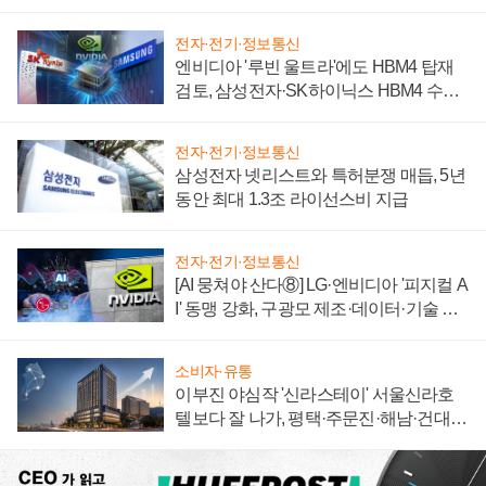
자 불만 폭발
전자·전기·정보통신
엔비디아 '루빈 울트라'에도 HBM4 탑재
검토, 삼성전자·SK하이닉스 HBM4 수율
에 주도권 갈린다
전자·전기·정보통신
삼성전자 넷리스트와 특허분쟁 매듭, 5년
동안 최대 1.3조 라이선스비 지급
전자·전기·정보통신
[AI 뭉쳐야 산다⑧] LG·엔비디아 '피지컬 A
I' 동맹 강화, 구광모 제조·데이터·기술 결
집해 종합 로보틱스 기업으로
소비자·유통
이부진 야심작 '신라스테이' 서울신라호
텔보다 잘 나가, 평택·주문진·해남·건대로
성장판 더 넓힌다