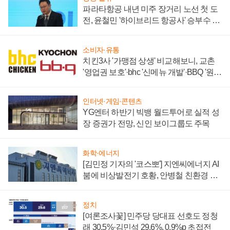
파라타항공 내년 미주 장거리 노선 첫 도
전, 윤철민 '하이브리드 항공사' 승부수 통
할까
소비자·유통
치킨3사 '가맹점 상생' 비교해보니, 교촌
'영업권 보호'·bhc '신메뉴 개발'·BBQ '원가
부담'
인터넷·게임·콘텐츠
YG엔터 하반기 빅뱅 월드투어로 실적 성
장 증권가 전망, 신인 보이그룹도 주목
화학·에너지
[김민정 기자의 '코스뽀'] 지엔씨에너지 AI
붐에 비상발전기 호황, 안병철 친환경 에
너지 발전전문기업 향한다
정치
[여론조사꽃] 민주당 당대표 선호도 정청
래 30.5%·김민석 29.6%, 0.9%p 초접전