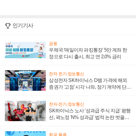
인기기사
금융
우체국 '매일이자 파킹통장' 5만 계좌 한
정으로 다시 출시, 최고 연 2.0% 금리
전자·전기·정보통신
삼성전자 SK하이닉스 D램 가격에 해외
증권가 '고점' 시각 나와, 장기 계약에 단점
부각
전자·전기·정보통신
SK하이닉스 노사 '성과급 주식 지급' 평행
선, 곽노정 'N% 성과급' 법적 논란 벗을지
주목
항공·물류