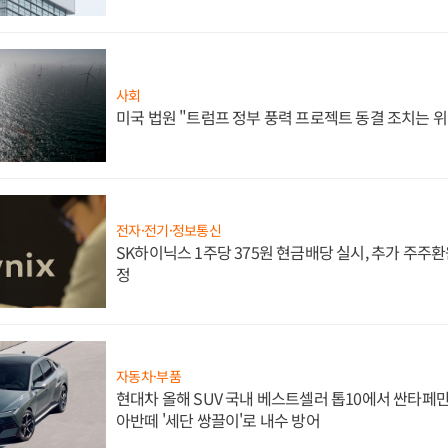
사회
미국 법원 "트럼프 정부 풍력 프로젝트 동결 조치는 위
전자·전기·정보통신
SK하이닉스 1주당 375원 현금배당 실시, 추가 주주환
정
자동차·부품
현대차 올해 SUV 국내 베스트셀러 톱10에서 싼타페만
아반떼 '세단 쌍끌이'로 내수 방어