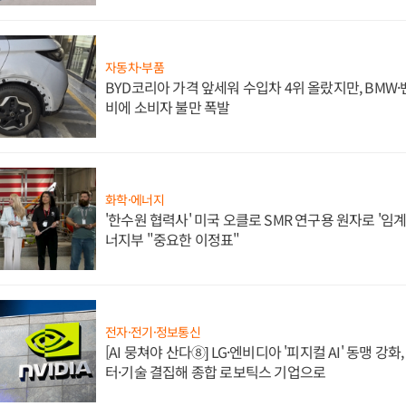
자동차·부품
BYD코리아 가격 앞세워 수입차 4위 올랐지만, BMW
비에 소비자 불만 폭발
화학·에너지
'한수원 협력사' 미국 오클로 SMR 연구용 원자로 '임계 
너지부 "중요한 이정표"
전자·전기·정보통신
[AI 뭉쳐야 산다⑧] LG·엔비디아 '피지컬 AI' 동맹 강
터·기술 결집해 종합 로보틱스 기업으로