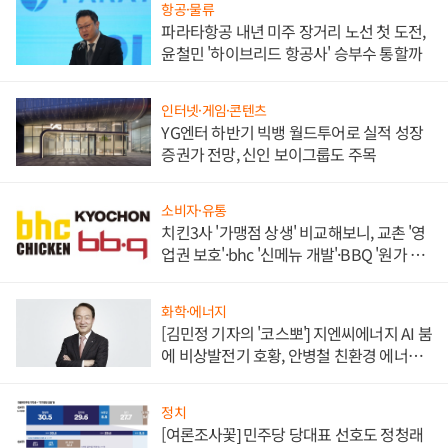
항공·물류
파라타항공 내년 미주 장거리 노선 첫 도전,
윤철민 '하이브리드 항공사' 승부수 통할까
인터넷·게임·콘텐츠
YG엔터 하반기 빅뱅 월드투어로 실적 성장
증권가 전망, 신인 보이그룹도 주목
소비자·유통
치킨3사 '가맹점 상생' 비교해보니, 교촌 '영
업권 보호'·bhc '신메뉴 개발'·BBQ '원가 부
담'
화학·에너지
[김민정 기자의 '코스뽀'] 지엔씨에너지 AI 붐
에 비상발전기 호황, 안병철 친환경 에너지
발전전문기업 향한다
정치
[여론조사꽃] 민주당 당대표 선호도 정청래