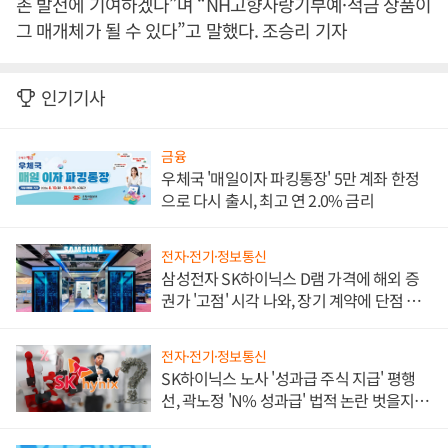
촌 발전에 기여하겠다”며 “NH고향사랑기부예·적금 상품이
그 매개체가 될 수 있다”고 말했다. 조승리 기자
인기기사
금융
우체국 '매일이자 파킹통장' 5만 계좌 한정
으로 다시 출시, 최고 연 2.0% 금리
전자·전기·정보통신
삼성전자 SK하이닉스 D램 가격에 해외 증
권가 '고점' 시각 나와, 장기 계약에 단점 부
각
전자·전기·정보통신
SK하이닉스 노사 '성과급 주식 지급' 평행
선, 곽노정 'N% 성과급' 법적 논란 벗을지 주
목