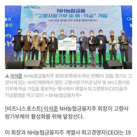
▲
이석준
NH농협금융지주 회장(왼쪽에서 여섯 번째)이 19일 경기도 고
양시에 있는 NH인재원에서 열린 고향사랑기부금 납부 및 NH고향사랑
기부예·적금 가입을 홍보하는 행사에서 계열사 최고경영자(CEO)들과
기념촬영을 하고 있다. < NH농협금융지주>
[비즈니스포스트]
이석준
NH농협금융지주 회장이 고향사
랑기부제의 활성화를 위해 앞장선다.
이 회장과 NH농협금융지주 계열사 최고경영자(CEO)는 19