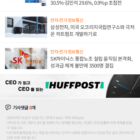
30.5%·김민석 29.6%, 0.9%p 초접전
전자·전기·정보통신
삼성전자, 미국 오크리지국립연구소와 극저
온 히트펌프 개발하기로
전자·전기·정보통신
SK하이닉스 통합노조 설립 움직임 본격화,
성과급 체계 불만에 3500명 결집
기사댓글
0
개
200자까지 쓰실 수 있습니다. (현재 0 byte / 최대 400byte)
저작권 등 다른 사람의 권리를 침해하거나 명예를 훼손하는 댓글은 관련 법률에 의해 제재를 받을
수 있습니다.
타인에게 불쾌감을 주는 욕설 등 비하하는 단어가 내용에 포함되거나 인신공격성 글은 관리자의 판
단에 의해 삭제 합니다.