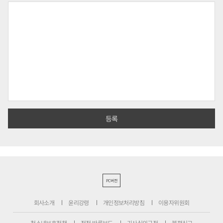
PC버전
회사소개
윤리강령
개인정보처리방침
이용자위원회
청소년보호정책
정정·반론보도
기사심의규정
불편신고