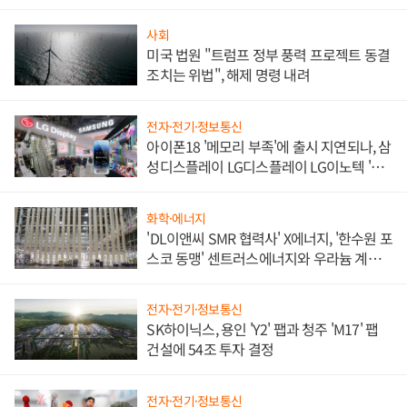
사회
미국 법원 "트럼프 정부 풍력 프로젝트 동결
조치는 위법", 해제 명령 내려
전자·전기·정보통신
아이폰18 '메모리 부족'에 출시 지연되나, 삼
성디스플레이 LG디스플레이 LG이노텍 '탈
애플' 수익 다각화 속도
화학·에너지
'DL이앤씨 SMR 협력사' X에너지, '한수원 포
스코 동맹' 센트러스에너지와 우라늄 계약
체결
전자·전기·정보통신
SK하이닉스, 용인 'Y2' 팹과 청주 'M17' 팹
건설에 54조 투자 결정
전자·전기·정보통신