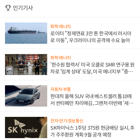
인기기사
화학·에너지
로이터 "정제연료 3만 톤 한국에서 러시아
로 이동", 우크라이나의 공격에 수요 늘어
화학·에너지
'한수원 협력사' 미국 오클로 SMR 연구용 원
자로 '임계 상태' 도달, 미국 에너지부 "중요
한 이정표"
자동차·부품
현대차 올해 SUV 국내 베스트셀러 톱10에
서 싼타페만 자리매김, 그랜저·아반떼 '세단
쌍끌이'로 내수 방어
전자·전기·정보통신
SK하이닉스 1주당 375원 현금배당 실시, 추
가 주주환원 계획 9월 공개 예정