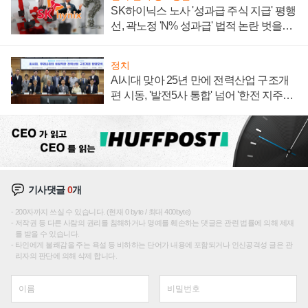
SK하이닉스 노사 '성과급 주식 지급' 평행
선, 곽노정 'N% 성과급' 법적 논란 벗을지
주목
정치
AI시대 맞아 25년 만에 전력산업 구조개
편 시동, '발전5사 통합' 넘어 '한전 지주사'
재편론도
기사댓글
0
개
200자까지 쓰실 수 있습니다. (현재 0 byte / 최대 400byte)
저작권 등 다른 사람의 권리를 침해하거나 명예를 훼손하는 댓글은 관련 법률에 의해 제재
를 받을 수 있습니다.
타인에게 불쾌감을 주는 욕설 등 비하하는 단어가 내용에 포함되거나 인신공격성 글은 관
리자의 판단에 의해 삭제 합니다.