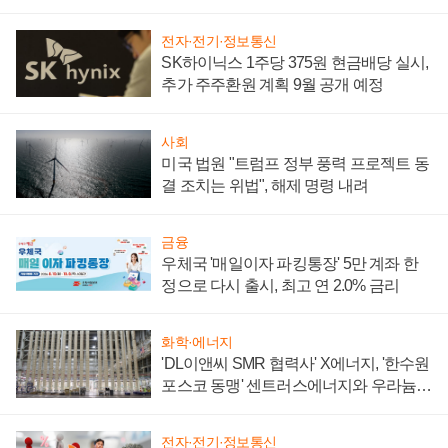
텍 '탈애플' 수익 다각화 속도
전자·전기·정보통신
SK하이닉스 1주당 375원 현금배당 실시,
추가 주주환원 계획 9월 공개 예정
사회
미국 법원 "트럼프 정부 풍력 프로젝트 동
결 조치는 위법", 해제 명령 내려
금융
우체국 '매일이자 파킹통장' 5만 계좌 한
정으로 다시 출시, 최고 연 2.0% 금리
화학·에너지
'DL이앤씨 SMR 협력사' X에너지, '한수원
포스코 동맹' 센트러스에너지와 우라늄
계약 체결
전자·전기·정보통신