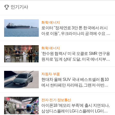
인기기사
화학·에너지
로이터 "정제연료 3만 톤 한국에서 러시
아로 이동", 우크라이나의 공격에 수요 늘
어
화학·에너지
'한수원 협력사' 미국 오클로 SMR 연구용
원자로 '임계 상태' 도달, 미국 에너지부
"중요한 이정표"
자동차·부품
현대차 올해 SUV 국내 베스트셀러 톱10
에서 싼타페만 자리매김, 그랜저·아반떼
'세단 쌍끌이'로 내수 방어
전자·전기·정보통신
아이폰18 '메모리 부족'에 출시 지연되나,
삼성디스플레이 LG디스플레이 LG이노