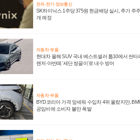
전자·전기·정보통신
SK하이닉스 1주당 375원 현금배당 실시, 추가 주
개 예정
자동차·부품
현대차 올해 SUV 국내 베스트셀러 톱10에서 싼타
랜저·아반떼 '세단 쌍끌이'로 내수 방어
자동차·부품
BYD코리아 가격 앞세워 수입차 4위 올랐지만, B
공임비에 소비자 불만 폭발