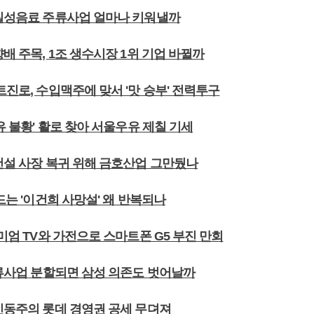
데칠성음료 주류사업 얼마나 키워낼까
향배 주목, 1조 생수시장 1위 기업 바뀔까
트진로, 수입맥주에 맞서 '맛 승부' 전력투구
우유 불황' 활로 찾아 서울우유 제칠 기세
우건설 사장 복귀 위해 금호산업 그만뒀나
흔드는 '이건희 사망설' 왜 반복되나
리미엄 TV와 가전으로 스마트폰 G5 부진 만회
물류사업 분할되면 삼성 의존도 벗어날까
 신동주의 롯데 경영권 공세 무뎌져