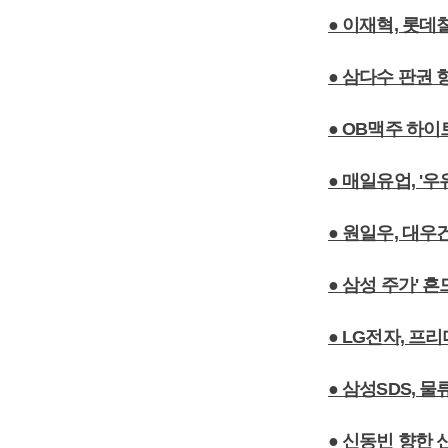
● 이재혁, 롯
● 삼다수 판권 
● OB맥주 하이
● 매일유업, '
● 원일우, 대
● 삼성 주가' 
● LG전자, 프
● 삼성SDS, 
● 신동빈 향한