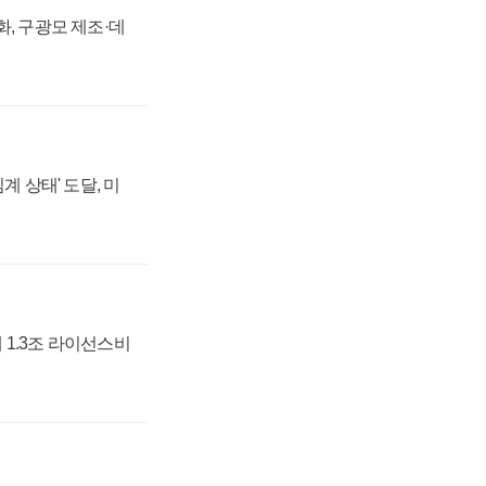
강화, 구광모 제조·데
계 상태' 도달, 미
 1.3조 라이선스비