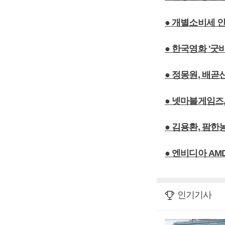
● 개별소비세 
● 한국영화 '굿
● 정몽원, 배
● 넷마블게임즈,
● 김용환, 팜한
● 엔비디아 A
인기기사