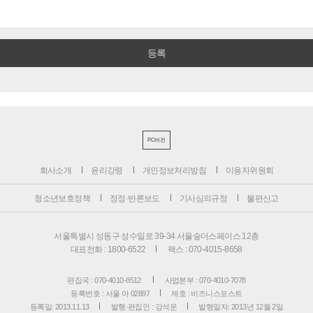
PC버전
회사소개
윤리강령
개인정보처리방침
이용자위원회
청소년보호정책
정정·반론보도
기사심의규정
불편신고
서울특별시 성동구 성수일로 39-34 서울숲더스페이스 12층
대표전화 : 1800-6522
팩스 : 070-4015-8658
편집국 : 070-4010-8512
사업본부 : 070-4010-7078
등록번호 : 서울 아 02897
제호 : 비즈니스포스트
등록일: 2013.11.13
발행·편집인 : 강석운
발행일자: 2013년 12월 2일