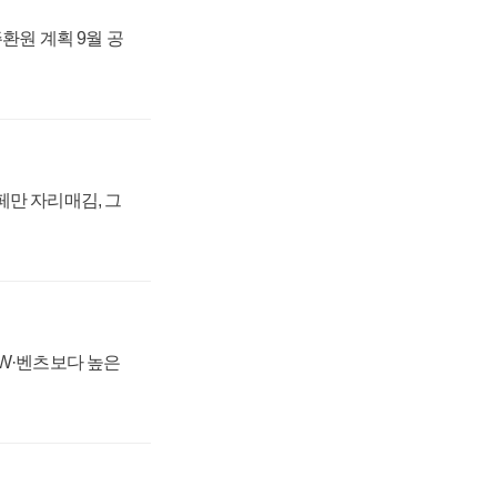
주환원 계획 9월 공
페만 자리매김, 그
MW·벤츠보다 높은