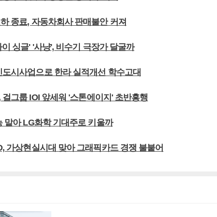
인하 종료, 자동차회사 판매불안 커져
바이 싱글' '사냥', 비수기 극장가 달굴까
곧신도시사업으로 한라 실적개선 학수고대
 걸그룹 IOI 앞세워 '스톤에이지' 초반흥행
농 맡아 LG화학 기대주로 키울까
MD, 가상현실시대 맞아 그래픽카드 경쟁 불붙어