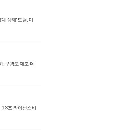
계 상태' 도달, 미
강화, 구광모 제조·데
 1.3조 라이선스비