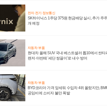
전자·전기·정보통신
SK하이닉스 1주당 375원 현금배당 실시, 추가 주
개 예정
자동차·부품
현대차 올해 SUV 국내 베스트셀러 톱10에서 싼타
랜저·아반떼 '세단 쌍끌이'로 내수 방어
자동차·부품
BYD코리아 가격 앞세워 수입차 4위 올랐지만, B
공임비에 소비자 불만 폭발