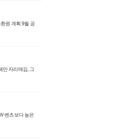
주환원 계획 9월 공
페만 자리매김, 그
MW·벤츠보다 높은