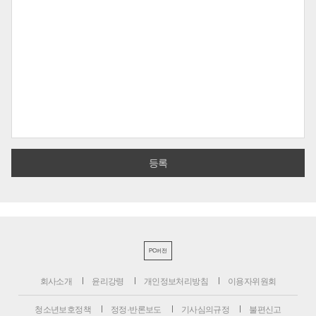
PC버전
회사소개
윤리강령
개인정보처리방침
이용자위원회
청소년보호정책
정정·반론보도
기사심의규정
불편신고