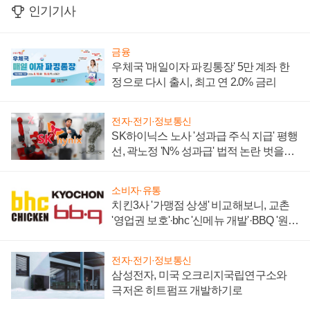
인기기사
금융
우체국 '매일이자 파킹통장' 5만 계좌 한
정으로 다시 출시, 최고 연 2.0% 금리
전자·전기·정보통신
SK하이닉스 노사 '성과급 주식 지급' 평행
선, 곽노정 'N% 성과급' 법적 논란 벗을지
주목
소비자·유통
치킨3사 '가맹점 상생' 비교해보니, 교촌
'영업권 보호'·bhc '신메뉴 개발'·BBQ '원가
부담'
전자·전기·정보통신
삼성전자, 미국 오크리지국립연구소와
극저온 히트펌프 개발하기로