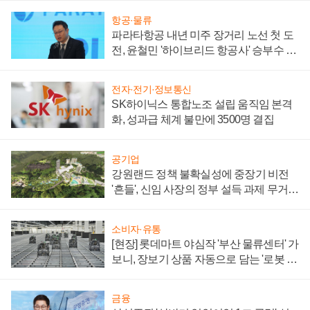
항공·물류
파라타항공 내년 미주 장거리 노선 첫 도
전, 윤철민 '하이브리드 항공사' 승부수 통
할까
전자·전기·정보통신
SK하이닉스 통합노조 설립 움직임 본격
화, 성과급 체계 불만에 3500명 결집
공기업
강원랜드 정책 불확실성에 중장기 비전
'흔들', 신임 사장의 정부 설득 과제 무거워
져
소비자·유통
[현장] 롯데마트 야심작 '부산 물류센터' 가
보니, 장보기 상품 자동으로 담는 '로봇 40
0대' 장관
금융