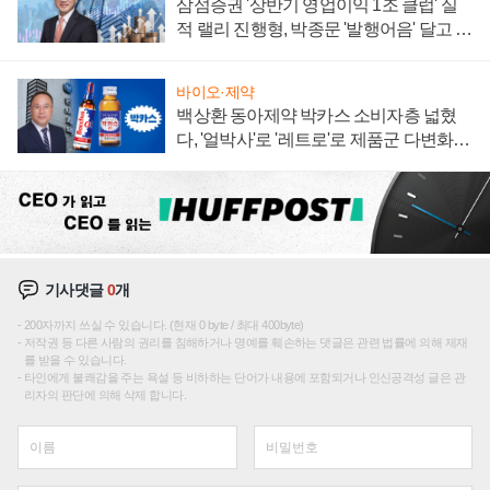
삼섬증권 '상반기 영업이익 1조 클럽' 실
적 랠리 진행형, 박종문 '발행어음' 달고 연
임 향하나
바이오·제약
백상환 동아제약 박카스 소비자층 넓혔
다, '얼박사'로 '레트로'로 제품군 다변화
주효
기사댓글
0
개
200자까지 쓰실 수 있습니다. (현재 0 byte / 최대 400byte)
저작권 등 다른 사람의 권리를 침해하거나 명예를 훼손하는 댓글은 관련 법률에 의해 제재
를 받을 수 있습니다.
타인에게 불쾌감을 주는 욕설 등 비하하는 단어가 내용에 포함되거나 인신공격성 글은 관
리자의 판단에 의해 삭제 합니다.