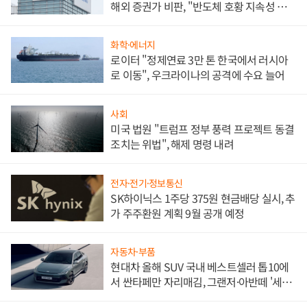
해외 증권가 비판, "반도체 호황 지속성 의
문"
화학·에너지
로이터 "정제연료 3만 톤 한국에서 러시아
로 이동", 우크라이나의 공격에 수요 늘어
사회
미국 법원 "트럼프 정부 풍력 프로젝트 동결
조치는 위법", 해제 명령 내려
전자·전기·정보통신
SK하이닉스 1주당 375원 현금배당 실시, 추
가 주주환원 계획 9월 공개 예정
자동차·부품
현대차 올해 SUV 국내 베스트셀러 톱10에
서 싼타페만 자리매김, 그랜저·아반떼 '세단
쌍끌이'로 내수 방어