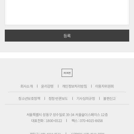
PC버전
회사소개
윤리강령
개인정보처리방침
이용자위원회
청소년보호정책
정정·반론보도
기사심의규정
불편신고
서울특별시 성동구 성수일로 39-34 서울숲더스페이스 12층
대표전화 : 1800-6522
팩스 : 070-4015-8658