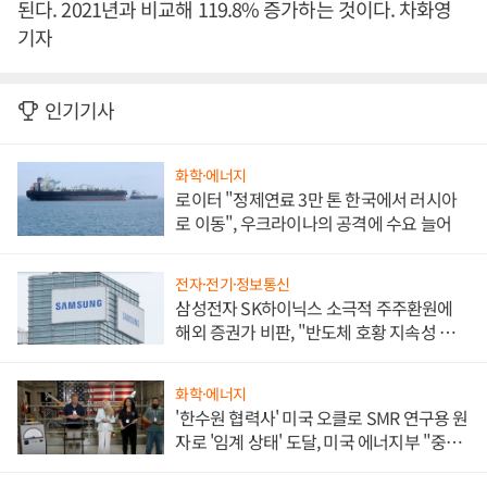
된다. 2021년과 비교해 119.8% 증가하는 것이다. 차화영
기자
인기기사
화학·에너지
로이터 "정제연료 3만 톤 한국에서 러시아
로 이동", 우크라이나의 공격에 수요 늘어
전자·전기·정보통신
삼성전자 SK하이닉스 소극적 주주환원에
해외 증권가 비판, "반도체 호황 지속성 의
문"
화학·에너지
'한수원 협력사' 미국 오클로 SMR 연구용 원
자로 '임계 상태' 도달, 미국 에너지부 "중요
한 이정표"