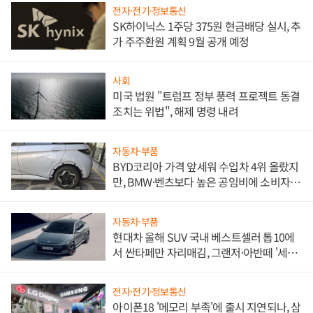
전자·전기·정보통신
SK하이닉스 1주당 375원 현금배당 실시, 추
가 주주환원 계획 9월 공개 예정
사회
미국 법원 "트럼프 정부 풍력 프로젝트 동결
조치는 위법", 해제 명령 내려
자동차·부품
BYD코리아 가격 앞세워 수입차 4위 올랐지
만, BMW·벤츠보다 높은 공임비에 소비자
불만 폭발
자동차·부품
현대차 올해 SUV 국내 베스트셀러 톱10에
서 싼타페만 자리매김, 그랜저·아반떼 '세단
쌍끌이'로 내수 방어
전자·전기·정보통신
아이폰18 '메모리 부족'에 출시 지연되나, 삼