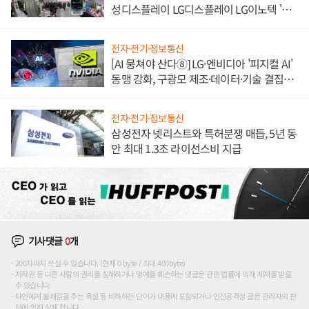
성디스플레이 LG디스플레이 LG이노텍 '탈
애플' 수익 다각화 속도
전자·전기·정보통신
[AI 뭉쳐야 산다⑧] LG·엔비디아 '피지컬 AI'
동맹 강화, 구광모 제조·데이터·기술 결집
해 종합 로보틱스 기업으로
전자·전기·정보통신
삼성전자 넷리스트와 특허분쟁 매듭, 5년 동
안 최대 1.3조 라이선스비 지급
기사댓글
0
개
200자까지 쓰실 수 있습니다. (현재 0 byte / 최대 400byte)
저작권 등 다른 사람의 권리를 침해하거나 명예를 훼손하는 댓글은 관련 법률에 의해 제재를 받을
수 있습니다.
타인에게 불쾌감을 주는 욕설 등 비하하는 단어가 내용에 포함되거나 인신공격성 글은 관리자의 판
단에 의해 삭제 합니다.