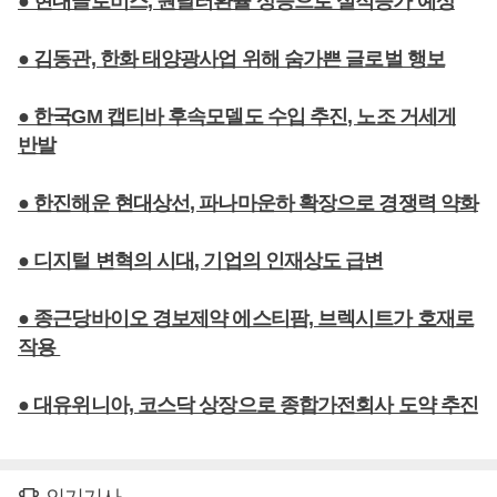
● 현대글로비스, 원달러환율 상승으로 실적증가 예상
● 김동관, 한화 태양광사업 위해 숨가쁜 글로벌 행보
● 한국GM 캡티바 후속모델도 수입 추진, 노조 거세게
반발
● 한진해운 현대상선, 파나마운하 확장으로 경쟁력 약화
● 디지털 변혁의 시대, 기업의 인재상도 급변
● 종근당바이오 경보제약 에스티팜, 브렉시트가 호재로
작용
● 대유위니아, 코스닥 상장으로 종합가전회사 도약 추진