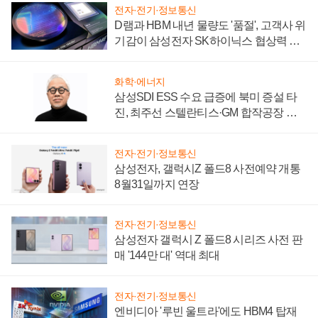
전자·전기·정보통신
D램과 HBM 내년 물량도 '품절', 고객사 위
기감이 삼성전자 SK하이닉스 협상력 더
키워
화학·에너지
삼성SDI ESS 수요 급증에 북미 증설 타
진, 최주선 스텔란티스·GM 합작공장 건
설 재추진하나
전자·전기·정보통신
삼성전자, 갤럭시Z 폴드8 사전예약 개통
8월31일까지 연장
전자·전기·정보통신
삼성전자 갤럭시 Z 폴드8 시리즈 사전 판
매 '144만 대' 역대 최대
전자·전기·정보통신
엔비디아 '루빈 울트라'에도 HBM4 탑재