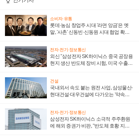
인기기사
소비자·유통
롯데·농심 창업주 시대 '라면 앙금'은 옛
말, '사촌' 신동빈·신동원 시대 협업 확대
일로
전자·전기·정보통신
외신 "삼성전자 SK하이닉스 중국 공장용
현지 생산 반도체 장비 시험, 미국 수출통
제 대비"
건설
국내외서 속도 붙는 원전 사업, 삼성물산·
현대건설·대우건설에 다가오는 '약속의
시간'
전자·전기·정보통신
삼성전자 SK하이닉스 소극적 주주환원
에 해외 증권가 비판, "반도체 호황 지속
성 의문"