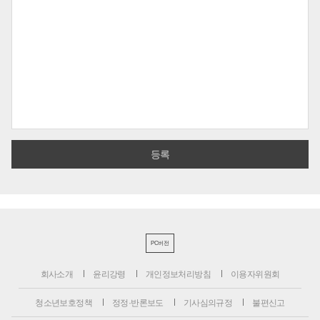
PC버전
회사소개
윤리강령
개인정보처리방침
이용자위원회
청소년보호정책
정정·반론보도
기사심의규정
불편신고