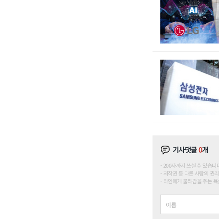
기사댓글
0
개
200자까지 쓰실 수 있습니다. (
저작권 등 다른 사람의 권리
타인에게 불쾌감을 주는 욕설