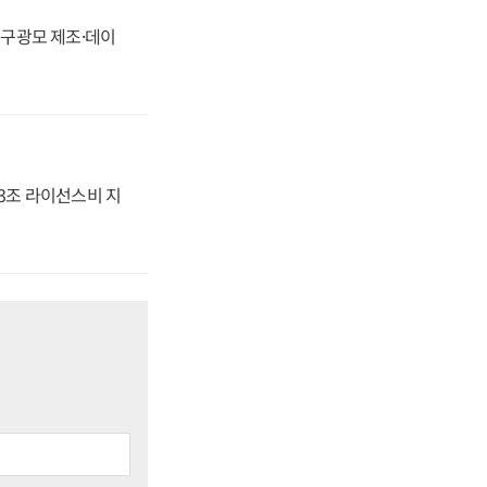
화, 구광모 제조·데이
.3조 라이선스비 지