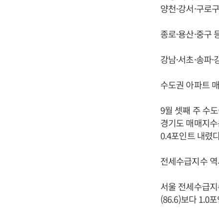
양천·강서·구로구 
종로·용산·중구 등
강남·서초·송파·강
수도권 아파트 매
9월 셋째 주 수도
경기도 매매지수는 8
0.4포인트 내렸다
전세수급지수 역
서울 전세수급지수는
(86.6)보다 1.