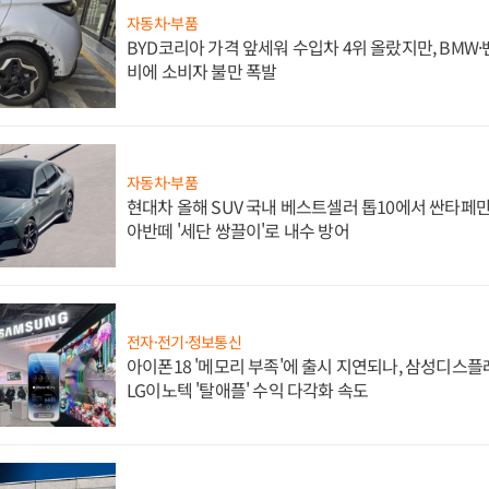
자동차·부품
BYD코리아 가격 앞세워 수입차 4위 올랐지만, BMW
비에 소비자 불만 폭발
자동차·부품
현대차 올해 SUV 국내 베스트셀러 톱10에서 싼타페만
아반떼 '세단 쌍끌이'로 내수 방어
전자·전기·정보통신
아이폰18 '메모리 부족'에 출시 지연되나, 삼성디스
LG이노텍 '탈애플' 수익 다각화 속도