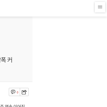
락폭 커
0
0주 연속 이어진