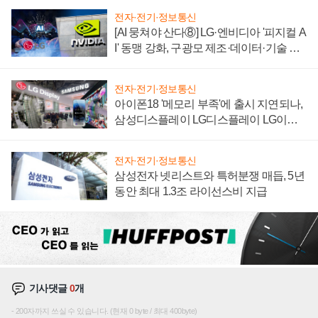
전자·전기·정보통신
[AI 뭉쳐야 산다⑧] LG·엔비디아 '피지컬 A
I' 동맹 강화, 구광모 제조·데이터·기술 결
집해 종합 로보틱스 기업으로
전자·전기·정보통신
아이폰18 '메모리 부족'에 출시 지연되나,
삼성디스플레이 LG디스플레이 LG이노
텍 '탈애플' 수익 다각화 속도
전자·전기·정보통신
삼성전자 넷리스트와 특허분쟁 매듭, 5년
동안 최대 1.3조 라이선스비 지급
기사댓글
0
개
200자까지 쓰실 수 있습니다. (현재 0 byte / 최대 400byte)