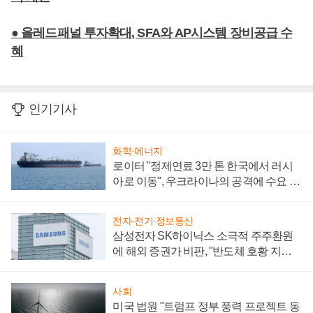
● 올레드패널 투자확대, SFA와 AP시스템 장비공급 수
혜
인기기사
화학·에너지
로이터 "정제연료 3만 톤 한국에서 러시
아로 이동", 우크라이나의 공격에 수요 늘
어
전자·전기·정보통신
삼성전자 SK하이닉스 소극적 주주환원
에 해외 증권가 비판, "반도체 호황 지속
성 의문"
사회
미국 법원 "트럼프 정부 풍력 프로젝트 동