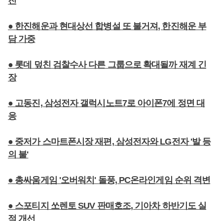
진
● 한진해운과 현대상선 합병설 또 불거져, 한진해운 부
담 가중
● 롯데 덮친 검찰수사 다른 그룹으로 확대될까 재계 긴
장
● 고동진, 삼성전자 갤럭시노트7로 아이폰7에 정면 대
응
● 중저가 스마트폰시장 재편, 삼성전자와 LG전자 '발 등
의 불'
● 총싸움게임 '오버워치' 돌풍, PC온라인게임 순위 격변
● 스포티지 쏘렌토 SUV 판매호조, 기아차 하반기도 실
적 개선