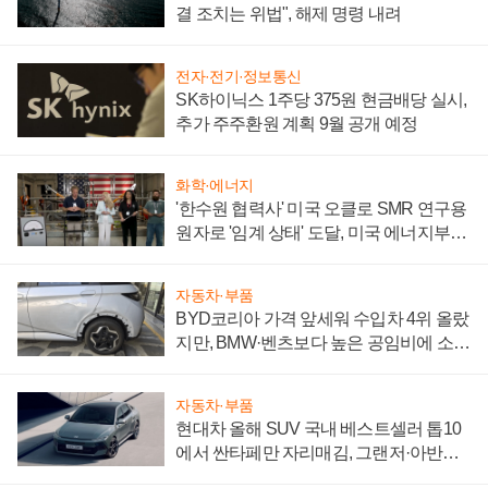
결 조치는 위법", 해제 명령 내려
전자·전기·정보통신
SK하이닉스 1주당 375원 현금배당 실시,
추가 주주환원 계획 9월 공개 예정
화학·에너지
'한수원 협력사' 미국 오클로 SMR 연구용
원자로 '임계 상태' 도달, 미국 에너지부
"중요한 이정표"
자동차·부품
BYD코리아 가격 앞세워 수입차 4위 올랐
지만, BMW·벤츠보다 높은 공임비에 소비
자 불만 폭발
자동차·부품
현대차 올해 SUV 국내 베스트셀러 톱10
에서 싼타페만 자리매김, 그랜저·아반떼
'세단 쌍끌이'로 내수 방어