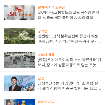
전자·전기·정보통신
SK하이닉스 통합노조 설립 움직임 본격
화, 성과급 체계 불만에 3500명 결집
공기업
강원랜드 정책 불확실성에 중장기 비전
'흔들', 신임 사장의 정부 설득 과제 무거워
져
소비자·유통
[현장] 롯데마트 야심작 '부산 물류센터' 가
보니, 장보기 상품 자동으로 담는 '로봇 40
0대' 장관
금융
삼섬증권 '상반기 영업이익 1조 클럽' 실
적 랠리 진행형, 박종문 '발행어음' 달고 연
임 향하나
바이오·제약