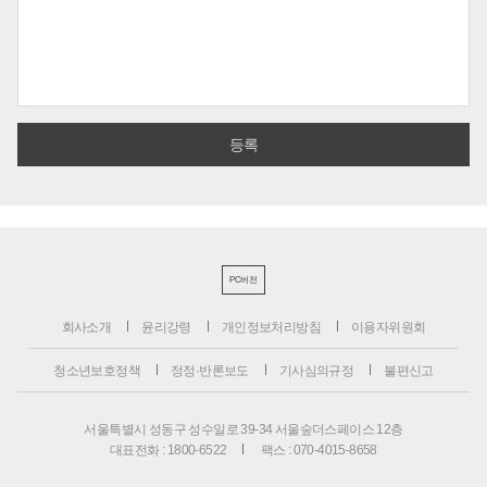
PC버전
회사소개
윤리강령
개인정보처리방침
이용자위원회
청소년보호정책
정정·반론보도
기사심의규정
불편신고
서울특별시 성동구 성수일로 39-34 서울숲더스페이스 12층
대표전화 : 1800-6522
팩스 : 070-4015-8658