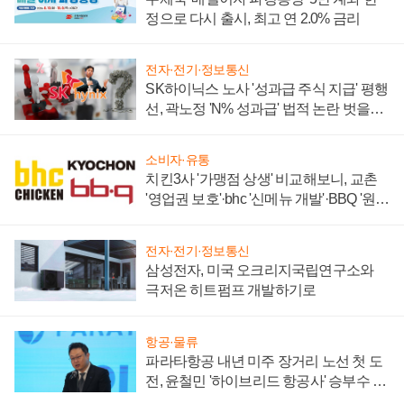
정으로 다시 출시, 최고 연 2.0% 금리
전자·전기·정보통신
SK하이닉스 노사 '성과급 주식 지급' 평행
선, 곽노정 'N% 성과급' 법적 논란 벗을지
주목
소비자·유통
치킨3사 '가맹점 상생' 비교해보니, 교촌
'영업권 보호'·bhc '신메뉴 개발'·BBQ '원가
부담'
전자·전기·정보통신
삼성전자, 미국 오크리지국립연구소와
극저온 히트펌프 개발하기로
항공·물류
파라타항공 내년 미주 장거리 노선 첫 도
전, 윤철민 '하이브리드 항공사' 승부수 통
할까