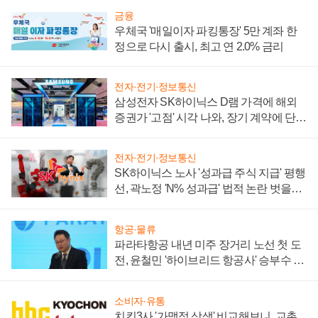
금융
우체국 '매일이자 파킹통장' 5만 계좌 한
정으로 다시 출시, 최고 연 2.0% 금리
전자·전기·정보통신
삼성전자 SK하이닉스 D램 가격에 해외
증권가 '고점' 시각 나와, 장기 계약에 단점
부각
전자·전기·정보통신
SK하이닉스 노사 '성과급 주식 지급' 평행
선, 곽노정 'N% 성과급' 법적 논란 벗을지
주목
항공·물류
파라타항공 내년 미주 장거리 노선 첫 도
전, 윤철민 '하이브리드 항공사' 승부수 통
할까
소비자·유통
치킨3사 '가맹점 상생' 비교해보니, 교촌