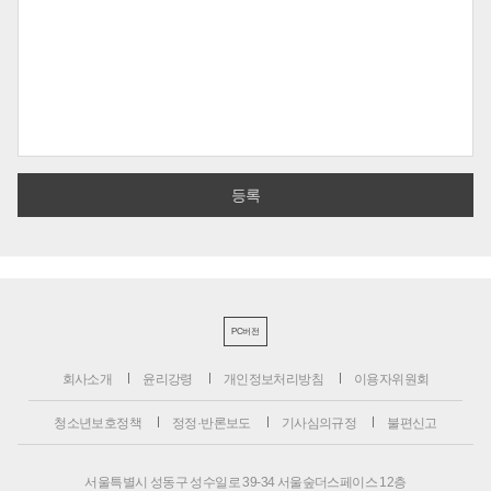
PC버전
회사소개
윤리강령
개인정보처리방침
이용자위원회
청소년보호정책
정정·반론보도
기사심의규정
불편신고
서울특별시 성동구 성수일로 39-34 서울숲더스페이스 12층