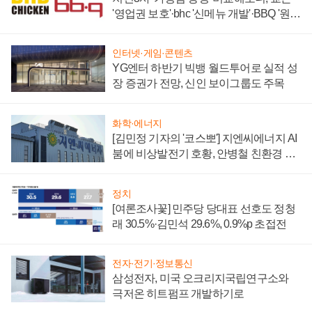
'영업권 보호'·bhc '신메뉴 개발'·BBQ '원가
부담'
인터넷·게임·콘텐츠
YG엔터 하반기 빅뱅 월드투어로 실적 성
장 증권가 전망, 신인 보이그룹도 주목
화학·에너지
[김민정 기자의 '코스뽀'] 지엔씨에너지 AI
붐에 비상발전기 호황, 안병철 친환경 에
너지 발전전문기업 향한다
정치
[여론조사꽃] 민주당 당대표 선호도 정청
래 30.5%·김민석 29.6%, 0.9%p 초접전
전자·전기·정보통신
삼성전자, 미국 오크리지국립연구소와
극저온 히트펌프 개발하기로