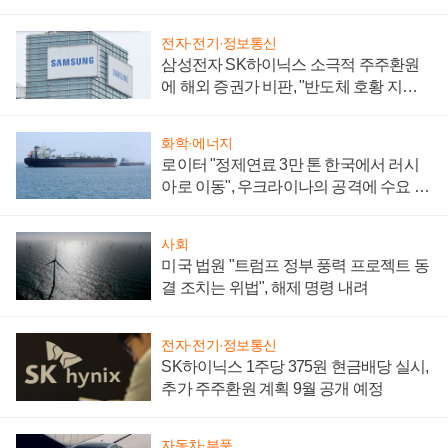
전자·전기·정보통신
삼성전자 SK하이닉스 소극적 주주환원
에 해외 증권가 비판, "반도체 호황 지속
성 의문"
화학·에너지
로이터 "정제연료 3만 톤 한국에서 러시
아로 이동", 우크라이나의 공격에 수요 늘
어
사회
미국 법원 "트럼프 정부 풍력 프로젝트 동
결 조치는 위법", 해제 명령 내려
전자·전기·정보통신
SK하이닉스 1주당 375원 현금배당 실시,
추가 주주환원 계획 9월 공개 예정
자동차·부품