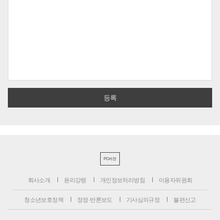
PC버전
회사소개
윤리강령
개인정보처리방침
이용자위원회
청소년보호정책
정정·반론보도
기사심의규정
불편신고