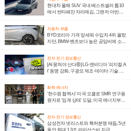
현대차 올해 SUV 국내 베스트셀러 톱10
에서 싼타페만 자리매김, 그랜저·아반떼
'세단 쌍끌이'로 내수 방어
자동차·부품
BYD코리아 가격 앞세워 수입차 4위 올랐
지만, BMW·벤츠보다 높은 공임비에 소비
자 불만 폭발
전자·전기·정보통신
[AI 뭉쳐야 산다⑧] LG·엔비디아 '피지컬 A
I' 동맹 강화, 구광모 제조·데이터·기술 결
집해 종합 로보틱스 기업으로
화학·에너지
'한수원 협력사' 미국 오클로 SMR 연구용
원자로 '임계 상태' 도달, 미국 에너지부
"중요한 이정표"
전자·전기·정보통신
삼성전자 넷리스트와 특허분쟁 매듭, 5년
동안 최대 1.3조 라이선스비 지급