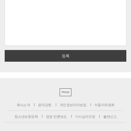
PC버전
회사소개
윤리강령
개인정보처리방침
이용자위원회
청소년보호정책
정정·반론보도
기사심의규정
불편신고