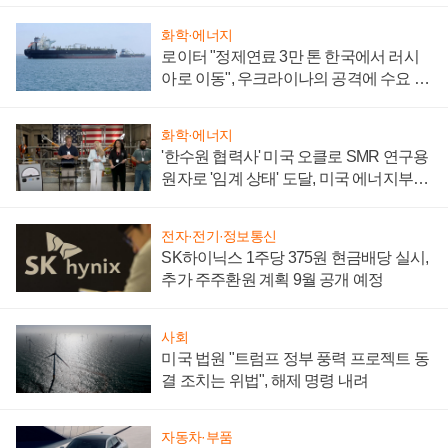
화학·에너지
로이터 "정제연료 3만 톤 한국에서 러시
아로 이동", 우크라이나의 공격에 수요 늘
어
화학·에너지
'한수원 협력사' 미국 오클로 SMR 연구용
원자로 '임계 상태' 도달, 미국 에너지부
"중요한 이정표"
전자·전기·정보통신
SK하이닉스 1주당 375원 현금배당 실시,
추가 주주환원 계획 9월 공개 예정
사회
미국 법원 "트럼프 정부 풍력 프로젝트 동
결 조치는 위법", 해제 명령 내려
자동차·부품