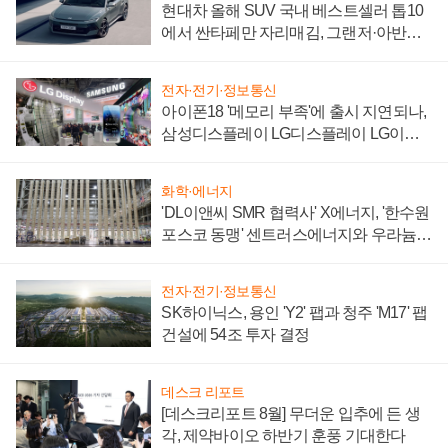
현대차 올해 SUV 국내 베스트셀러 톱10
에서 싼타페만 자리매김, 그랜저·아반떼
'세단 쌍끌이'로 내수 방어
전자·전기·정보통신
아이폰18 '메모리 부족'에 출시 지연되나,
삼성디스플레이 LG디스플레이 LG이노
텍 '탈애플' 수익 다각화 속도
화학·에너지
'DL이앤씨 SMR 협력사' X에너지, '한수원
포스코 동맹' 센트러스에너지와 우라늄
계약 체결
전자·전기·정보통신
SK하이닉스, 용인 'Y2' 팹과 청주 'M17' 팹
건설에 54조 투자 결정
데스크 리포트
[데스크리포트 8월] 무더운 입추에 든 생
각, 제약바이오 하반기 훈풍 기대한다