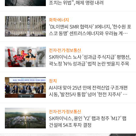
조치는 위법", 해제 명령 내려
화학·에너지
'DL이앤씨 SMR 협력사' X에너지, '한수원 포
스코 동맹' 센트러스에너지와 우라늄 계약
체결
전자·전기·정보통신
SK하이닉스 노사 '성과급 주식지급' 평행선,
곽노정 'N% 성과급' 법적 논란 벗을지 주목
정치
AI시대 맞아 25년 만에 전력산업 구조개편
시동, '발전5사 통합' 넘어 '한전 지주사' 재편
론도
전자·전기·정보통신
SK하이닉스, 용인 'Y2' 팹과 청주 'M17' 팹
건설에 54조 투자 결정