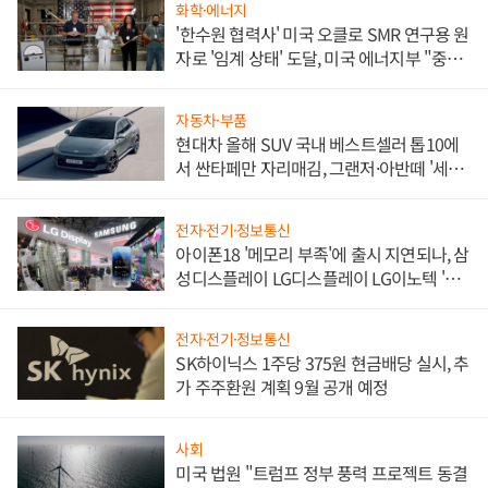
화학·에너지
'한수원 협력사' 미국 오클로 SMR 연구용 원
자로 '임계 상태' 도달, 미국 에너지부 "중요
한 이정표"
자동차·부품
현대차 올해 SUV 국내 베스트셀러 톱10에
서 싼타페만 자리매김, 그랜저·아반떼 '세단
쌍끌이'로 내수 방어
전자·전기·정보통신
아이폰18 '메모리 부족'에 출시 지연되나, 삼
성디스플레이 LG디스플레이 LG이노텍 '탈
애플' 수익 다각화 속도
전자·전기·정보통신
SK하이닉스 1주당 375원 현금배당 실시, 추
가 주주환원 계획 9월 공개 예정
사회
미국 법원 "트럼프 정부 풍력 프로젝트 동결