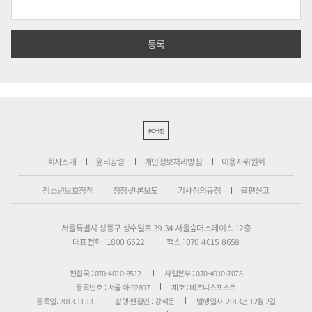
PC버전
회사소개
윤리강령
개인정보처리방침
이용자위원회
청소년보호정책
정정·반론보도
기사심의규정
불편신고
서울특별시 성동구 성수일로 39-34 서울숲더스페이스 12층
대표전화 : 1800-6522
팩스 : 070-4015-8658
편집국 : 070-4010-8512
사업본부 : 070-4010-7078
등록번호 : 서울 아 02897
제호 : 비즈니스포스트
등록일: 2013.11.13
발행·편집인 : 강석운
발행일자: 2013년 12월 2일