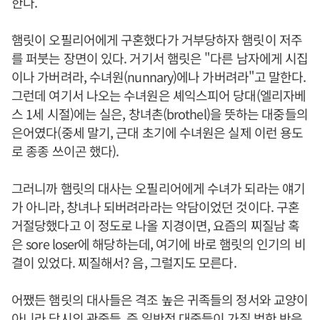
한다.
햄릿이 오필리어에게 구혼했다가 거부당하자 햄릿이 저주
를 퍼붓는 장면이 있다. 거기서 햄릿은 "다른 남자에게 시집
이나 가버려라, 수녀원(nunnary)에나 가버려라"고 말한다.
그런데 여기서 나오는 수녀원은 셰익스피어 당대(엘리자베
스 1세 시절)에는 실은, 창녀촌(brothel)을 뜻하는 대중들의
은어였다(중세 말기, 근대 초기에 수녀원은 실제 이런 용도
로 종종 쓰이곤 했다).
그러니까 햄릿의 대사는 오필리어에게 수녀가 되라는 얘기
가 아니라, 창녀나 되버려라라는 악담이었던 것이다. 구혼
거절당했다고 이 정도로 나올 지경이면, 요즘의 찌질남 혹
은 sore loser에 해당하는데, 여기에 바로 햄릿의 인기의 비
결이 있었다. 찌질해서? 음, 그럴지도 모른다.
어쨌든 햄릿의 대사들은 격조 높은 귀족들의 정서와 교양이
아니라 당시의 관중들, 즉 일반적 대중들이 가질 법한 반응