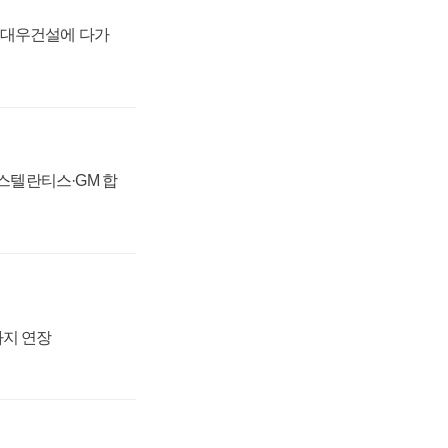
·대우건설에 다가
 스텔란티스·GM 합
까지 연장