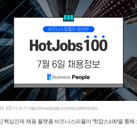
0 더 보기: https://www.bzpp.co.kr/recruit/HotJobs
] 핵심인재 채용 플랫폼 비즈니스피플이 '핫잡스100'을 통해