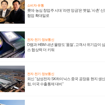
소비자·유통
롯데·농심 창업주 시대 '라면 앙금'은 옛말, '사촌'
협업 확대일로
전자·전기·정보통신
D램과 HBM 내년 물량도 '품절', 고객사 위기감이
스 협상력 더 키워
전자·전기·정보통신
외신 "삼성전자 SK하이닉스 중국 공장용 현지 생산
험, 미국 수출통제 대비"