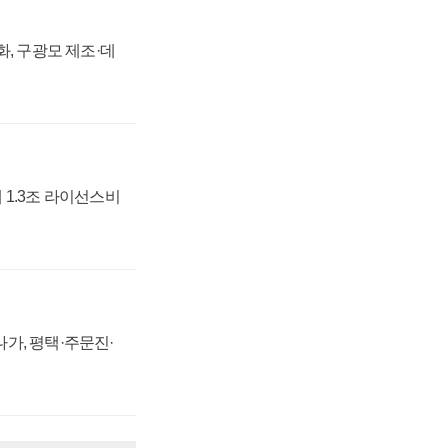
강화, 구광모 제조·데
 1.3조 라이선스비
가, 평택·주문진·