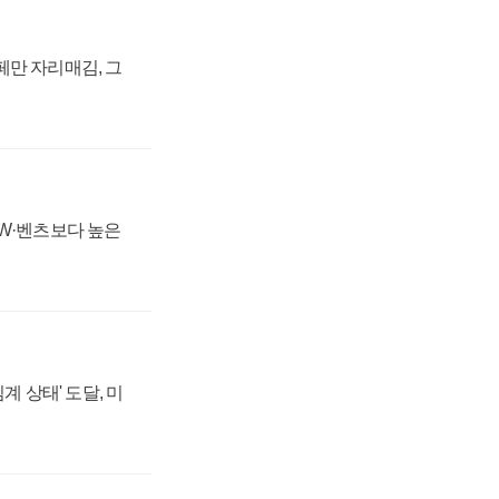
페만 자리매김, 그
MW·벤츠보다 높은
계 상태' 도달, 미