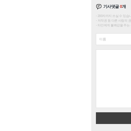
기사댓글
0
개
200자까지 쓰실 수 있습니다. 
저작권 등 다른 사람의 
타인에게 불쾌감을 주는 