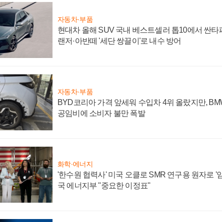
자동차·부품
현대차 올해 SUV 국내 베스트셀러 톱10에서 싼타
랜저·아반떼 '세단 쌍끌이'로 내수 방어
자동차·부품
BYD코리아 가격 앞세워 수입차 4위 올랐지만, B
공임비에 소비자 불만 폭발
화학·에너지
'한수원 협력사' 미국 오클로 SMR 연구용 원자로 '임
국 에너지부 "중요한 이정표"