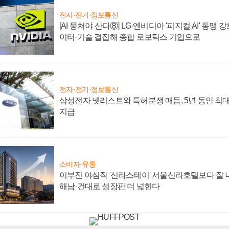
전자·전기·정보통신
[AI 뭉쳐야 산다⑧] LG·엔비디아 '피지컬 AI' 동맹 
이터·기술 결집해 종합 로보틱스 기업으로
전자·전기·정보통신
삼성전자 넷리스트와 특허분쟁 매듭, 5년 동안 최대
지급
소비자·유통
이부진 야심작 '신라스테이' 서울신라호텔보다 잘 나
해남·건대로 성장판 더 넓힌다