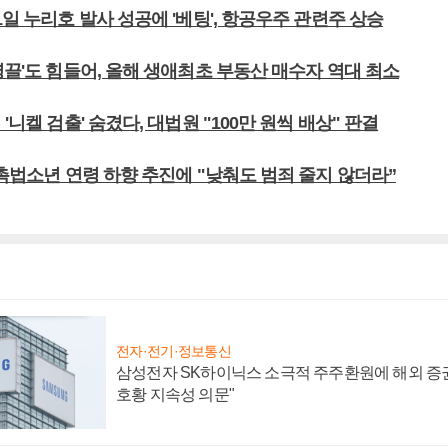
1일 누리호 발사 성공에 '베팅', 항공우주 관련주 상승
영끌'도 힘들어, 올해 생애최초 부동산 매수자 역대 최소
'니켈 검출' 숨겼다, 대법원 "100만 원씩 배상" 판결
 촉법소년 연령 하향 추진에 "낮춰도 범죄 줄지 않더라”
전자·전기·정보통신
삼성전자 SK하이닉스 소극적 주주환원에 해외 증권
호황 지속성 의문"