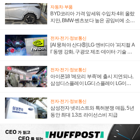
자동차·부품
BYD코리아 가격 앞세워 수입차 4위 올랐
지만, BMW·벤츠보다 높은 공임비에 소비
자 불만 폭발
전자·전기·정보통신
[AI 뭉쳐야 산다⑧] LG·엔비디아 '피지컬 A
I' 동맹 강화, 구광모 제조·데이터·기술 결
집해 종합 로보틱스 기업으로
전자·전기·정보통신
아이폰18 '메모리 부족'에 출시 지연되나,
삼성디스플레이 LG디스플레이 LG이노
텍 '탈애플' 수익 다각화 속도
전자·전기·정보통신
삼성전자 넷리스트와 특허분쟁 매듭, 5년
동안 최대 1.3조 라이선스비 지급