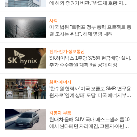
에 해외 증권가 비판, "반도체 호황 지속
성 의문"
사회
미국 법원 "트럼프 정부 풍력 프로젝트 동
결 조치는 위법", 해제 명령 내려
전자·전기·정보통신
SK하이닉스 1주당 375원 현금배당 실시,
추가 주주환원 계획 9월 공개 예정
화학·에너지
'한수원 협력사' 미국 오클로 SMR 연구용
원자로 '임계 상태' 도달, 미국 에너지부
"중요한 이정표"
자동차·부품
현대차 올해 SUV 국내 베스트셀러 톱10
에서 싼타페만 자리매김, 그랜저·아반떼
'세단 쌍끌이'로 내수 방어