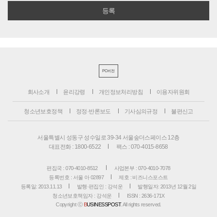
PC버전
회사소개
윤리강령
개인정보처리방침
이용자위원회
청소년보호정책
정정·반론보도
기사심의규정
불편신고
서울특별시 성동구 성수일로 39-34 서울숲더스페이스 12층
대표전화 : 1800-6522
팩스 : 070-4015-8658
편집국 : 070-4010-8512
사업본부 : 070-4010-7078
등록번호 : 서울 아 02897
제호 : 비즈니스포스트
등록일: 2013.11.13
발행·편집인 : 강석운
발행일자: 2013년 12월 2일
청소년보호책임자 : 강석운
ISSN : 2636-171X
Copyright ⓒ
B
USINESSPOST
. All rights reserved.