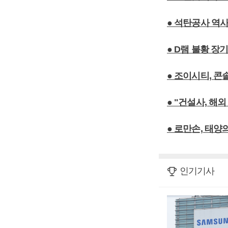
● 석탄공사 역
● D램 불황 장
● 조이시티, 
● "건설사, 해
● 로만손, 태양
인기기사