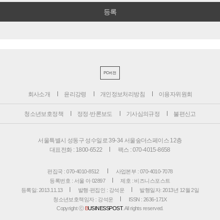
PC버전
회사소개
윤리강령
개인정보처리방침
이용자위원회
청소년보호정책
정정·반론보도
기사심의규정
불편신고
서울특별시 성동구 성수일로 39-34 서울숲더스페이스 12층
대표전화 : 1800-6522
팩스 : 070-4015-8658
편집국 : 070-4010-8512
사업본부 : 070-4010-7078
등록번호 : 서울 아 02897
제호 : 비즈니스포스트
등록일: 2013.11.13
발행·편집인 : 강석운
발행일자: 2013년 12월 2일
청소년보호책임자 : 강석운
ISSN : 2636-171X
Copyright ⓒ
B
USINESSPOST
. All rights reserved.