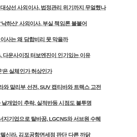
현대상선 사외이사, 법정관리 위기까지 무얼했나
'낙하산' 사외이사, 부실 책임론 불붙어
외이사는 왜 담합비리 못 막을까
M6, 다운사이징 터보엔진이 인기있는 이유
론’은 실체인가 허상인가
라와 말리부 선전, SUV 캡티바와 트랙스 고전
가 날개없이 추락, 실적반등 시점도 불투명
에너지기업으로 탈바꿈, LGCNS와 서브원 수혜
호텔신라, 김포공항면세점 판단 다른 까닭