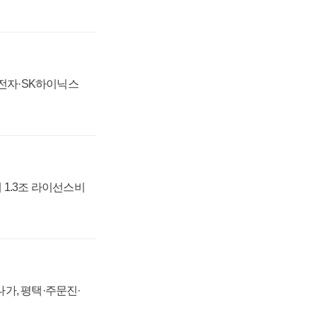
성전자·SK하이닉스
 1.3조 라이선스비
가, 평택·주문진·