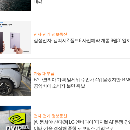
내려
전자·전기·정보통신
삼성전자, 갤럭시Z 폴드8 사전예약 개통 8월31일
자동차·부품
BYD코리아 가격 앞세워 수입차 4위 올랐지만, B
공임비에 소비자 불만 폭발
전자·전기·정보통신
[AI 뭉쳐야 산다⑧] LG·엔비디아 '피지컬 AI' 동맹 
이터·기술 결집해 종합 로보틱스 기업으로