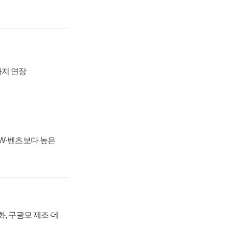
까지 연장
MW·벤츠보다 높은
강화, 구광모 제조·데