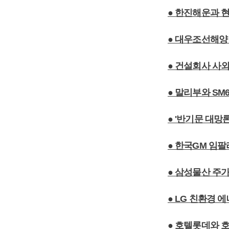
● 한진해운과 
● 대우조선해양 
● 건설회사 사
● 말리부와 S
● '반기문 대망
● 한국GM 임팔
● 삼성물산 주
● LG 친환경 
● 호텔롯데와 