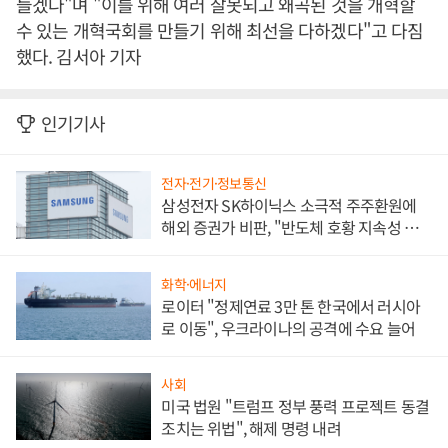
들겠다"며 "이를 위해 여러 잘못되고 왜곡된 것을 개혁할
수 있는 개혁국회를 만들기 위해 최선을 다하겠다"고 다짐
했다. 김서아 기자
인기기사
전자·전기·정보통신
삼성전자 SK하이닉스 소극적 주주환원에
해외 증권가 비판, "반도체 호황 지속성 의
문"
화학·에너지
로이터 "정제연료 3만 톤 한국에서 러시아
로 이동", 우크라이나의 공격에 수요 늘어
사회
미국 법원 "트럼프 정부 풍력 프로젝트 동결
조치는 위법", 해제 명령 내려