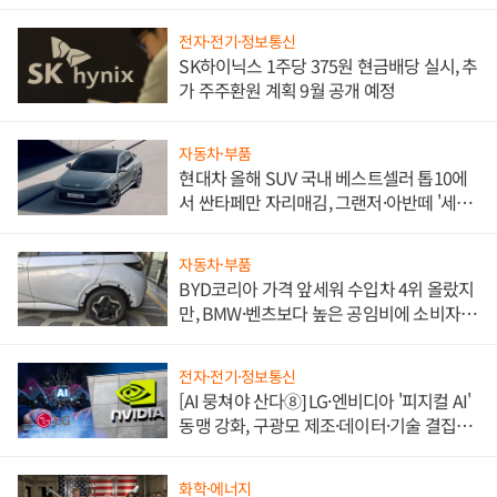
전자·전기·정보통신
SK하이닉스 1주당 375원 현금배당 실시, 추
가 주주환원 계획 9월 공개 예정
자동차·부품
현대차 올해 SUV 국내 베스트셀러 톱10에
서 싼타페만 자리매김, 그랜저·아반떼 '세단
쌍끌이'로 내수 방어
자동차·부품
BYD코리아 가격 앞세워 수입차 4위 올랐지
만, BMW·벤츠보다 높은 공임비에 소비자
불만 폭발
전자·전기·정보통신
[AI 뭉쳐야 산다⑧] LG·엔비디아 '피지컬 AI'
동맹 강화, 구광모 제조·데이터·기술 결집
해 종합 로보틱스 기업으로
화학·에너지