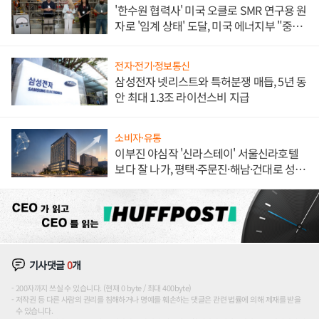
'한수원 협력사' 미국 오클로 SMR 연구용 원
자로 '임계 상태' 도달, 미국 에너지부 "중요
한 이정표"
전자·전기·정보통신
삼성전자 넷리스트와 특허분쟁 매듭, 5년 동
안 최대 1.3조 라이선스비 지급
소비자·유통
이부진 야심작 '신라스테이' 서울신라호텔
보다 잘 나가, 평택·주문진·해남·건대로 성
장판 더 넓힌다
기사댓글
0
개
200자까지 쓰실 수 있습니다. (현재 0 byte / 최대 400byte)
저작권 등 다른 사람의 권리를 침해하거나 명예를 훼손하는 댓글은 관련 법률에 의해 제재를 받을
수 있습니다.