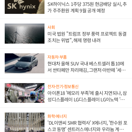
SK하이닉스 1주당 375원 현금배당 실시, 추
가 주주환원 계획 9월 공개 예정
사회
미국 법원 "트럼프 정부 풍력 프로젝트 동결
조치는 위법", 해제 명령 내려
자동차·부품
현대차 올해 SUV 국내 베스트셀러 톱10에
서 싼타페만 자리매김, 그랜저·아반떼 '세단
쌍끌이'로 내수 방어
전자·전기·정보통신
아이폰18 '메모리 부족'에 출시 지연되나, 삼
성디스플레이 LG디스플레이 LG이노텍 '탈
애플' 수익 다각화 속도
화학·에너지
'DL이앤씨 SMR 협력사' X에너지, '한수원 포
스코 동맹' 센트러스에너지와 우라늄 계약