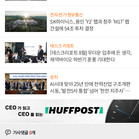
체결
전자·전기·정보통신
SK하이닉스, 용인 'Y2' 팹과 청주 'M17' 팹
건설에 54조 투자 결정
데스크 리포트
[데스크리포트 8월] 무더운 입추에 든 생각,
제약바이오 하반기 훈풍 기대한다
정치
AI시대 맞아 25년 만에 전력산업 구조개편
시동, '발전5사 통합' 넘어 '한전 지주사' 재편
론도
기사댓글
0
개