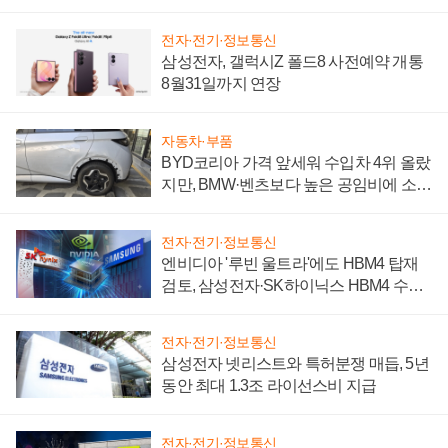
전자·전기·정보통신
삼성전자, 갤럭시Z 폴드8 사전예약 개통
8월31일까지 연장
자동차·부품
BYD코리아 가격 앞세워 수입차 4위 올랐
지만, BMW·벤츠보다 높은 공임비에 소비
자 불만 폭발
전자·전기·정보통신
엔비디아 '루빈 울트라'에도 HBM4 탑재
검토, 삼성전자·SK하이닉스 HBM4 수율
에 주도권 갈린다
전자·전기·정보통신
삼성전자 넷리스트와 특허분쟁 매듭, 5년
동안 최대 1.3조 라이선스비 지급
전자·전기·정보통신