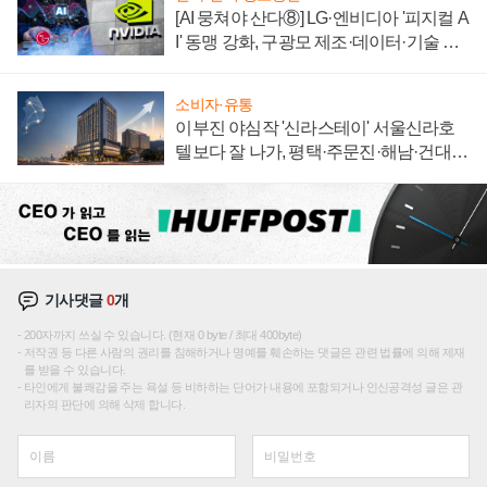
[AI 뭉쳐야 산다⑧] LG·엔비디아 '피지컬 A
I' 동맹 강화, 구광모 제조·데이터·기술 결
집해 종합 로보틱스 기업으로
소비자·유통
이부진 야심작 '신라스테이' 서울신라호
텔보다 잘 나가, 평택·주문진·해남·건대로
성장판 더 넓힌다
기사댓글
0
개
200자까지 쓰실 수 있습니다. (현재 0 byte / 최대 400byte)
저작권 등 다른 사람의 권리를 침해하거나 명예를 훼손하는 댓글은 관련 법률에 의해 제재
를 받을 수 있습니다.
타인에게 불쾌감을 주는 욕설 등 비하하는 단어가 내용에 포함되거나 인신공격성 글은 관
리자의 판단에 의해 삭제 합니다.