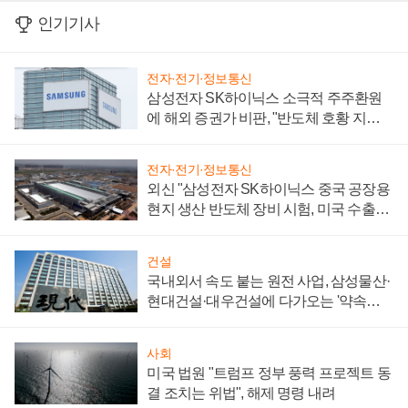
인기기사
전자·전기·정보통신
삼성전자 SK하이닉스 소극적 주주환원
에 해외 증권가 비판, "반도체 호황 지속
성 의문"
전자·전기·정보통신
외신 "삼성전자 SK하이닉스 중국 공장용
현지 생산 반도체 장비 시험, 미국 수출통
제 대비"
건설
국내외서 속도 붙는 원전 사업, 삼성물산·
현대건설·대우건설에 다가오는 '약속의
시간'
사회
미국 법원 "트럼프 정부 풍력 프로젝트 동
결 조치는 위법", 해제 명령 내려