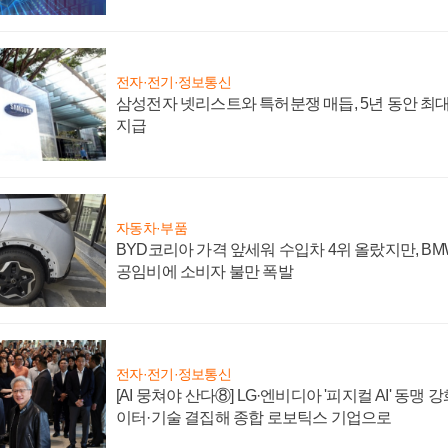
전자·전기·정보통신
삼성전자 넷리스트와 특허분쟁 매듭, 5년 동안 최대
지급
자동차·부품
BYD코리아 가격 앞세워 수입차 4위 올랐지만, B
공임비에 소비자 불만 폭발
전자·전기·정보통신
[AI 뭉쳐야 산다⑧] LG·엔비디아 '피지컬 AI' 동맹 
이터·기술 결집해 종합 로보틱스 기업으로