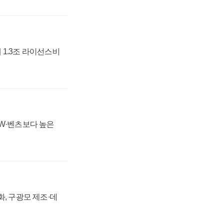
 1.3조 라이선스비
MW·벤츠보다 높은
강화, 구광모 제조·데