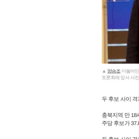
▲
양승조
더불어민주
토론회에 앞서 사진
두 후보 사이 격
충북지역 만 1
주당 후보가 37.