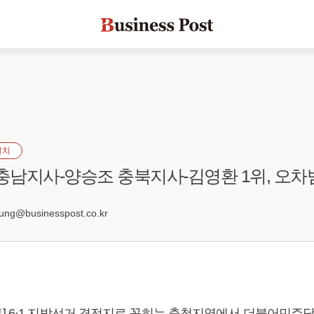
정치
 충남지사-양승조 충북지사-김영환 1위, 오차
2
g@businesspost.co.kr
] 6·1 지방선거 격전지로 꼽히는 충청지역에서 더불어민주