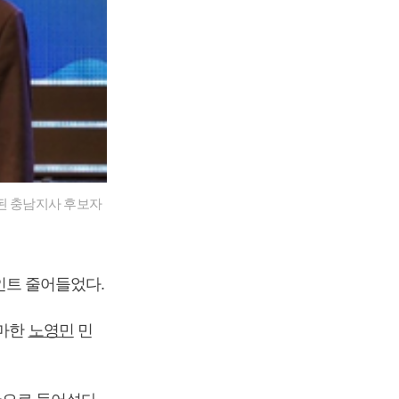
된 충남지사 후보자
포인트 줄어들었다.
출마한
노영민
민