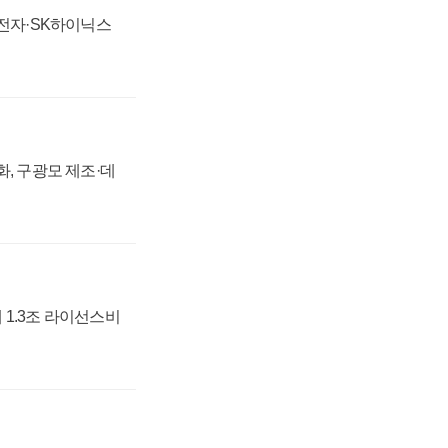
성전자·SK하이닉스
강화, 구광모 제조·데
 1.3조 라이선스비