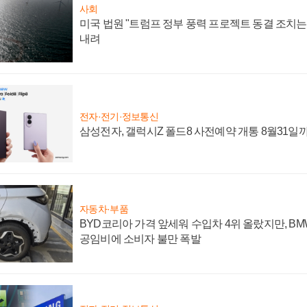
사회
미국 법원 "트럼프 정부 풍력 프로젝트 동결 조치는 
내려
전자·전기·정보통신
삼성전자, 갤럭시Z 폴드8 사전예약 개통 8월31일
자동차·부품
BYD코리아 가격 앞세워 수입차 4위 올랐지만, B
공임비에 소비자 불만 폭발