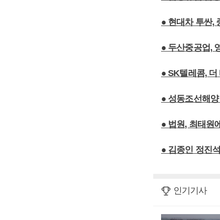
● 현대차 투싼
● 두산중공업,
● SK텔레콤, 더
● 성동조선해양
● 법원, 최태
● 김종인 정진
인기기사