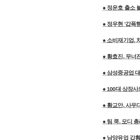
● 정운호 출소
● 정우현 '갑폭
● 소비재기업,
● 황효진, 무너
● 삼성중공업 대
● 100대 상장사
● 황교안, 사
● 팀 쿡, 모디
● 남양유업 갑횡