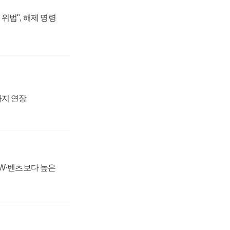
위법", 해제 명령
까지 연장
MW·벤츠보다 높은