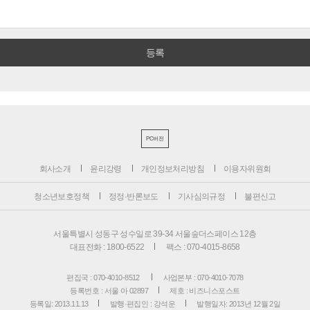
PC버전
회사소개
윤리강령
개인정보처리방침
이용자위원회
청소년보호정책
정정·반론보도
기사심의규정
불편신고
서울특별시 성동구 성수일로 39-34 서울숲더스페이스 12층
대표전화 : 1800-6522
팩스 : 070-4015-8658
편집국 : 070-4010-8512
사업본부 : 070-4010-7078
등록번호 : 서울 아 02897
제호 : 비즈니스포스트
등록일: 2013.11.13
발행·편집인 : 강석운
발행일자: 2013년 12월 2일