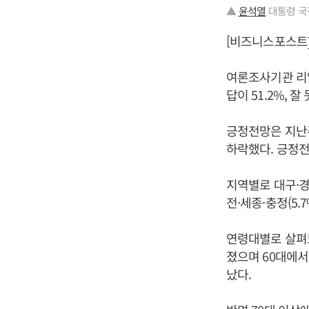
▲
윤석열
대통령 국
[비즈니스포스트]
여론조사기관 리얼
답이 51.2%, 잘
긍정전망은 지난주
하락했다. 긍정전
지역별로 대구·경
전·세종·충정(5
연령대별로 살펴보면
졌으며 60대에서도
났다.