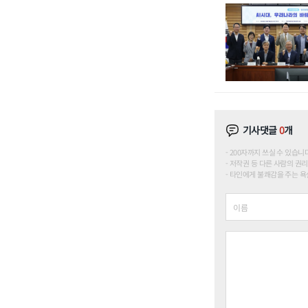
기사댓글
0
개
200자까지 쓰실 수 있습니다. (
저작권 등 다른 사람의 권리
타인에게 불쾌감을 주는 욕설