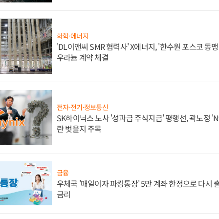
화학·에너지
'DL이앤씨 SMR 협력사' X에너지, '한수원 포스코 
우라늄 계약 체결
전자·전기·정보통신
SK하이닉스 노사 '성과급 주식지급' 평행선, 곽노정 'N
란 벗을지 주목
금융
우체국 '매일이자 파킹통장' 5만 계좌 한정으로 다시 출시
금리