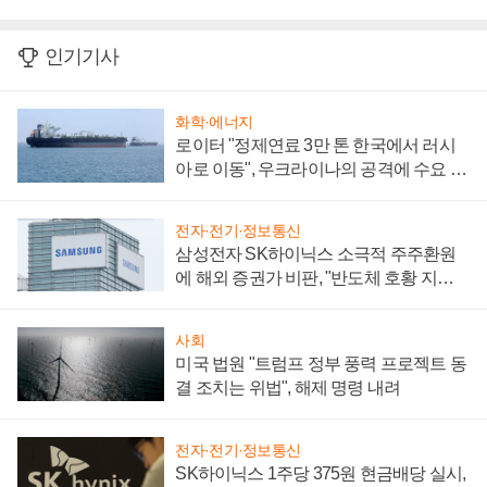
인기기사
화학·에너지
로이터 "정제연료 3만 톤 한국에서 러시
아로 이동", 우크라이나의 공격에 수요 늘
어
전자·전기·정보통신
삼성전자 SK하이닉스 소극적 주주환원
에 해외 증권가 비판, "반도체 호황 지속
성 의문"
사회
미국 법원 "트럼프 정부 풍력 프로젝트 동
결 조치는 위법", 해제 명령 내려
전자·전기·정보통신
SK하이닉스 1주당 375원 현금배당 실시,