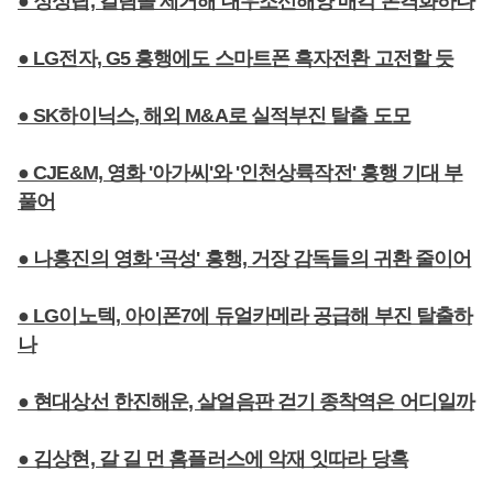
● 정성립, 걸림돌 제거해 대우조선해양 매각 본격화하나
● LG전자, G5 흥행에도 스마트폰 흑자전환 고전할 듯
● SK하이닉스, 해외 M&A로 실적부진 탈출 도모
● CJE&M, 영화 '아가씨'와 '인천상륙작전' 흥행 기대 부
풀어
● 나홍진의 영화 '곡성' 흥행, 거장 감독들의 귀환 줄이어
● LG이노텍, 아이폰7에 듀얼카메라 공급해 부진 탈출하
나
● 현대상선 한진해운, 살얼음판 걷기 종착역은 어디일까
● 김상현, 갈 길 먼 홈플러스에 악재 잇따라 당혹