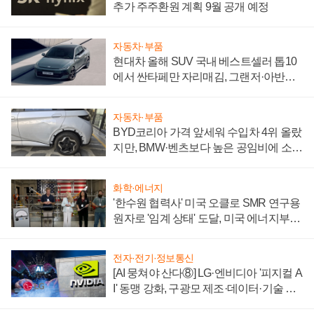
추가 주주환원 계획 9월 공개 예정
자동차·부품
현대차 올해 SUV 국내 베스트셀러 톱10
에서 싼타페만 자리매김, 그랜저·아반떼
'세단 쌍끌이'로 내수 방어
자동차·부품
BYD코리아 가격 앞세워 수입차 4위 올랐
지만, BMW·벤츠보다 높은 공임비에 소비
자 불만 폭발
화학·에너지
'한수원 협력사' 미국 오클로 SMR 연구용
원자로 '임계 상태' 도달, 미국 에너지부
"중요한 이정표"
전자·전기·정보통신
[AI 뭉쳐야 산다⑧] LG·엔비디아 '피지컬 A
I' 동맹 강화, 구광모 제조·데이터·기술 결
집해 종합 로보틱스 기업으로