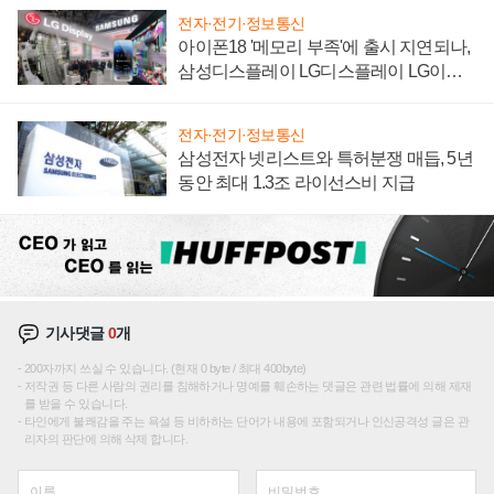
전자·전기·정보통신
아이폰18 '메모리 부족'에 출시 지연되나,
삼성디스플레이 LG디스플레이 LG이노
텍 '탈애플' 수익 다각화 속도
전자·전기·정보통신
삼성전자 넷리스트와 특허분쟁 매듭, 5년
동안 최대 1.3조 라이선스비 지급
기사댓글
0
개
200자까지 쓰실 수 있습니다. (현재 0 byte / 최대 400byte)
저작권 등 다른 사람의 권리를 침해하거나 명예를 훼손하는 댓글은 관련 법률에 의해 제재
를 받을 수 있습니다.
타인에게 불쾌감을 주는 욕설 등 비하하는 단어가 내용에 포함되거나 인신공격성 글은 관
리자의 판단에 의해 삭제 합니다.