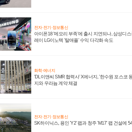
전자·전기·정보통신
아이폰18 '메모리 부족'에 출시 지연되나, 삼성디
레이 LG이노텍 '탈애플' 수익 다각화 속도
화학·에너지
'DL이앤씨 SMR 협력사' X에너지, '한수원 포스코
지와 우라늄 계약 체결
전자·전기·정보통신
SK하이닉스, 용인 'Y2' 팹과 청주 'M17' 팹 건설에 