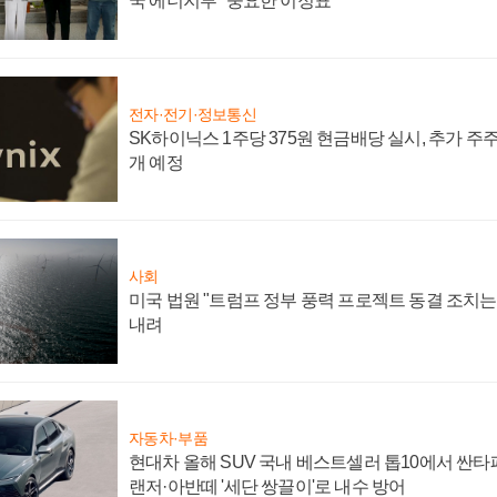
국 에너지부 "중요한 이정표"
전자·전기·정보통신
SK하이닉스 1주당 375원 현금배당 실시, 추가 주
개 예정
사회
미국 법원 "트럼프 정부 풍력 프로젝트 동결 조치는 
내려
자동차·부품
현대차 올해 SUV 국내 베스트셀러 톱10에서 싼타
랜저·아반떼 '세단 쌍끌이'로 내수 방어