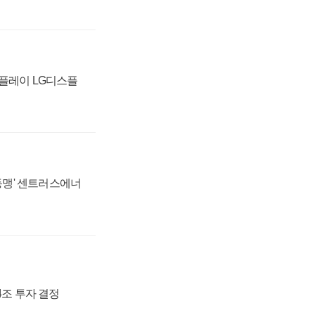
스플레이 LG디스플
 동맹' 센트러스에너
54조 투자 결정