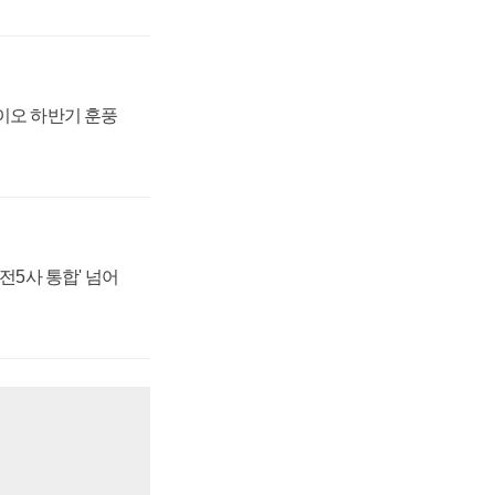
바이오 하반기 훈풍
발전5사 통합' 넘어