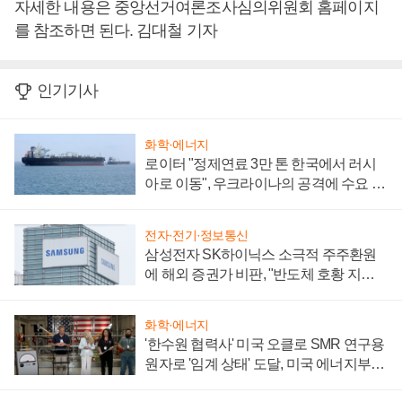
자세한 내용은 중앙선거여론조사심의위원회 홈페이지
를 참조하면 된다. 김대철 기자
인기기사
화학·에너지
로이터 "정제연료 3만 톤 한국에서 러시
아로 이동", 우크라이나의 공격에 수요 늘
어
전자·전기·정보통신
삼성전자 SK하이닉스 소극적 주주환원
에 해외 증권가 비판, "반도체 호황 지속
성 의문"
화학·에너지
'한수원 협력사' 미국 오클로 SMR 연구용
원자로 '임계 상태' 도달, 미국 에너지부
"중요한 이정표"