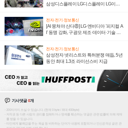
삼성디스플레이 LG디스플레이 LG이노
텍 '탈애플' 수익 다각화 속도
전자·전기·정보통신
[AI 뭉쳐야 산다⑧] LG·엔비디아 '피지컬 A
I' 동맹 강화, 구광모 제조·데이터·기술 결
집해 종합 로보틱스 기업으로
전자·전기·정보통신
삼성전자 넷리스트와 특허분쟁 매듭, 5년
동안 최대 1.3조 라이선스비 지급
기사댓글
0
개
200자까지 쓰실 수 있습니다. (현재 0 byte / 최대 400byte)
저작권 등 다른 사람의 권리를 침해하거나 명예를 훼손하는 댓글은 관련 법률에 의해 제재
를 받을 수 있습니다.
타인에게 불쾌감을 주는 욕설 등 비하하는 단어가 내용에 포함되거나 인신공격성 글은 관
리자의 판단에 의해 삭제 합니다.