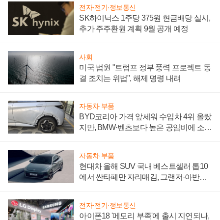
전자·전기·정보통신
SK하이닉스 1주당 375원 현금배당 실시,
추가 주주환원 계획 9월 공개 예정
사회
미국 법원 "트럼프 정부 풍력 프로젝트 동
결 조치는 위법", 해제 명령 내려
자동차·부품
BYD코리아 가격 앞세워 수입차 4위 올랐
지만, BMW·벤츠보다 높은 공임비에 소비
자 불만 폭발
자동차·부품
현대차 올해 SUV 국내 베스트셀러 톱10
에서 싼타페만 자리매김, 그랜저·아반떼
'세단 쌍끌이'로 내수 방어
전자·전기·정보통신
아이폰18 '메모리 부족'에 출시 지연되나,