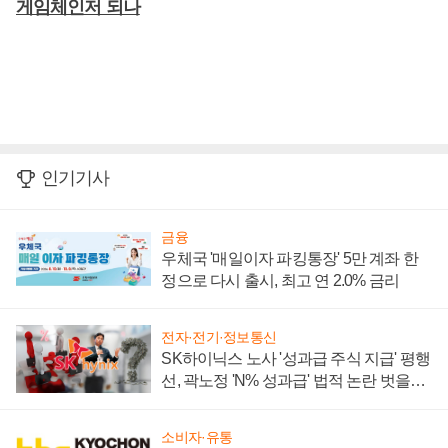
게임체인저 되나
인기기사
금융
우체국 '매일이자 파킹통장' 5만 계좌 한
정으로 다시 출시, 최고 연 2.0% 금리
전자·전기·정보통신
SK하이닉스 노사 '성과급 주식 지급' 평행
선, 곽노정 'N% 성과급' 법적 논란 벗을지
주목
소비자·유통