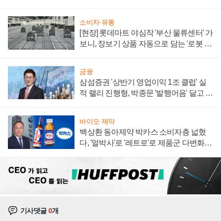
져
소비자·유통
[현장] 롯데마트 야심작 '부산 물류센터' 가
보니, 장보기 상품 자동으로 담는 '로봇 40
0대' 장관
금융
삼섬증권 '상반기 영업이익 1조 클럽' 실
적 랠리 진행형, 박종문 '발행어음' 달고 연
임 향하나
바이오·제약
백상환 동아제약 박카스 소비자층 넓혔
다, '얼박사'로 '레트로'로 제품군 다변화
주효
기사댓글
0
개