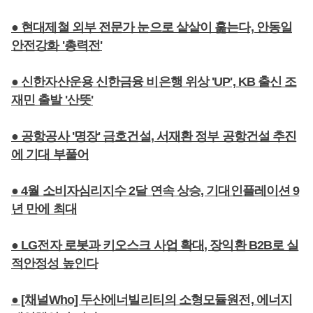
● 현대제철 외부 전문가 눈으로 샅샅이 훑는다, 안동일
안전강화 '총력전'
● 신한자산운용 신한금융 비은행 위상 'UP', KB 출신 조
재민 출발 '산뜻'
● 공항공사 '명장' 금호건설, 서재환 정부 공항건설 추진
에 기대 부풀어
● 4월 소비자심리지수 2달 연속 상승, 기대인플레이션 9
년 만에 최대
● LG전자 로봇과 키오스크 사업 확대, 장익환 B2B로 실
적안정성 높인다
● [채널Who] 두산에너빌리티의 소형모듈원전, 에너지