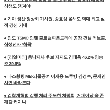
상생도 챙겨야
● 기아 생산 정상화 가시권, 송호성 올해도 역대 최고 실
적 경신 기대
● 인도 TSMC 인텔 글로벌파운드리에 공장 건설 러브콜,
삼성전자 ‘침묵’
● [리얼미터] 충남지사 후보 지지도 김태흠 46.2% 양승
조 39.9%
● 다스횡령 MB·뇌물공여 이재용·드루킹 김경수, 문재인
사면 바라본다
● 검찰개혁법 강행 처리 주도한 처럼회, 거대야당 속 존
재감 커지나