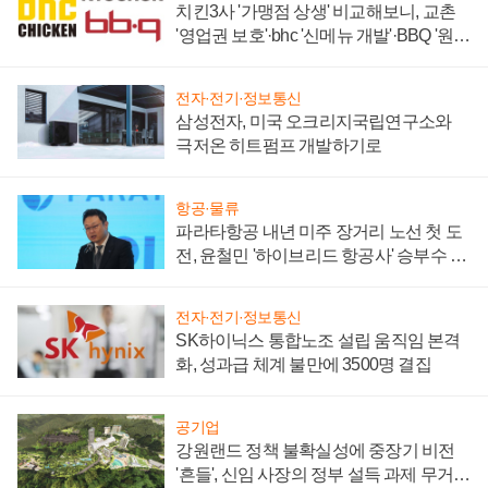
치킨3사 '가맹점 상생' 비교해보니, 교촌
'영업권 보호'·bhc '신메뉴 개발'·BBQ '원가
부담'
전자·전기·정보통신
삼성전자, 미국 오크리지국립연구소와
극저온 히트펌프 개발하기로
항공·물류
파라타항공 내년 미주 장거리 노선 첫 도
전, 윤철민 '하이브리드 항공사' 승부수 통
할까
전자·전기·정보통신
SK하이닉스 통합노조 설립 움직임 본격
화, 성과급 체계 불만에 3500명 결집
공기업
강원랜드 정책 불확실성에 중장기 비전
'흔들', 신임 사장의 정부 설득 과제 무거워