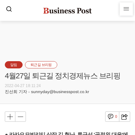
알림
퇴근길 브리핑
4월27일 퇴근길 정치경제뉴스 브리핑
2022-04-27 18:11:24
진선희 기자 - sunnyday@businesspost.co.kr
0
● 카카오모빌리티 상장 길 험난, 류긍선 '공정위 대응'에