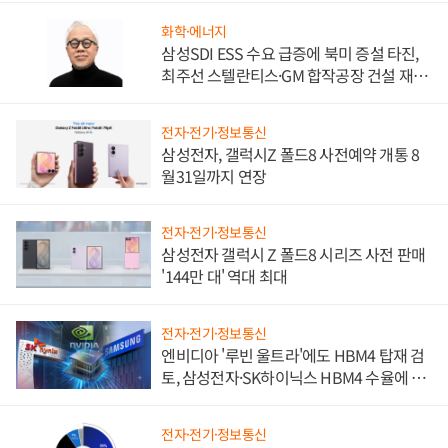
화학·에너지
삼성SDI ESS 수요 급증에 북미 증설 타진,
최주선 스텔란티스·GM 합작공장 건설 재추
진하나
전자·전기·정보통신
삼성전자, 갤럭시Z 폴드8 사전예약 개통 8
월31일까지 연장
전자·전기·정보통신
삼성전자 갤럭시 Z 폴드8 시리즈 사전 판매
'144만 대' 역대 최대
전자·전기·정보통신
엔비디아 '루빈 울트라'에도 HBM4 탑재 검
토, 삼성전자·SK하이닉스 HBM4 수율에 주
도권 갈린다
전자·전기·정보통신