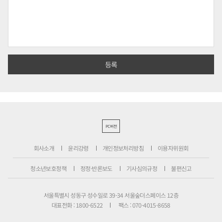
PC버전
회사소개
윤리강령
개인정보처리방침
이용자위원회
청소년보호정책
정정·반론보도
기사심의규정
불편신고
서울특별시 성동구 성수일로 39-34 서울숲더스페이스 12층
대표전화 : 1800-6522
팩스 : 070-4015-8658