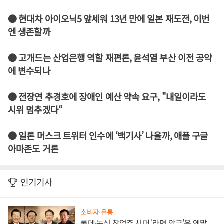
● 현대차 아이오닉5 앞세워 13년 만에 일본 재도전, 이번
엔 생존할까
● 고개드는 산업은행 역할 재편론, 윤석열 부산 이전 공약
에 변수되나
● 전장연 추경호에 장애인 예산 약속 요구, "내일이라도
시위 멈추겠다“
● 일론 머스크 트위터 인수에 ‘백기사’ 나올까, 애플 구글
아마존도 거론
인기기사
소비자·유통
롯데·농심 창업주 시대 '라면 앙금'은 옛말,