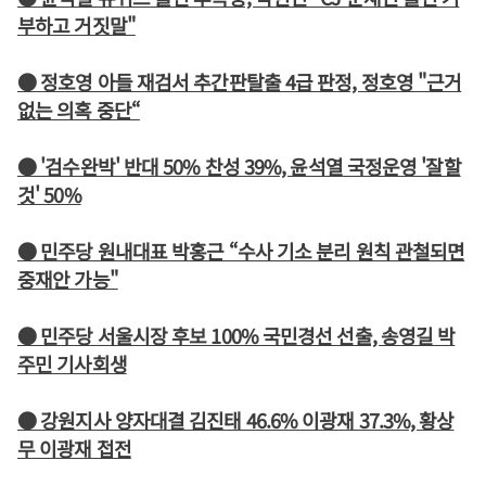
부하고 거짓말"
● 정호영 아들 재검서 추간판탈출 4급 판정, 정호영 "근거
없는 의혹 중단“
● '검수완박' 반대 50% 찬성 39%, 윤석열 국정운영 '잘할
것' 50%
● 민주당 원내대표 박홍근 “수사 기소 분리 원칙 관철되면
중재안 가능"
● 민주당 서울시장 후보 100% 국민경선 선출, 송영길 박
주민 기사회생
● 강원지사 양자대결 김진태 46.6% 이광재 37.3%, 황상
무 이광재 접전