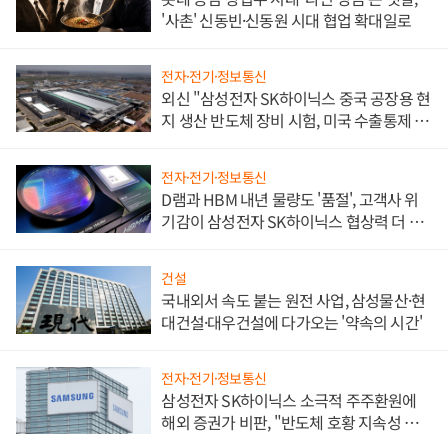
'사촌' 신동빈·신동원 시대 협업 확대일로
전자·전기·정보통신
외신 "삼성전자 SK하이닉스 중국 공장용 현
지 생산 반도체 장비 시험, 미국 수출통제 대
비"
전자·전기·정보통신
D램과 HBM 내년 물량도 '품절', 고객사 위
기감이 삼성전자 SK하이닉스 협상력 더 키
워
건설
국내외서 속도 붙는 원전 사업, 삼성물산·현
대건설·대우건설에 다가오는 '약속의 시간'
전자·전기·정보통신
삼성전자 SK하이닉스 소극적 주주환원에
해외 증권가 비판, "반도체 호황 지속성 의
문"