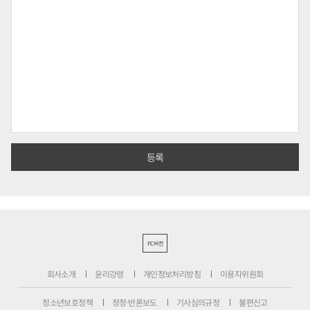
PC버전
회사소개
윤리강령
개인정보처리방침
이용자위원회
청소년보호정책
정정·반론보도
기사심의규정
불편신고