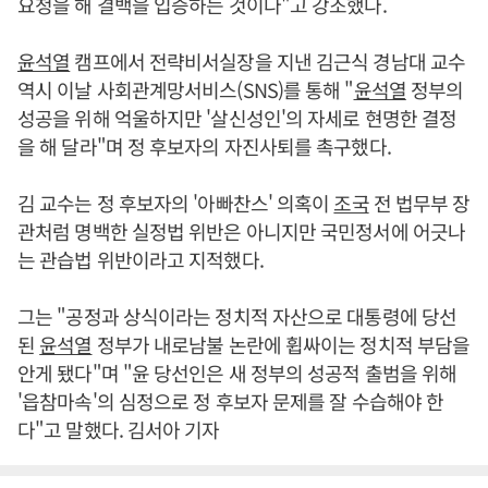
요청을 해 결백을 입증하는 것이다"고 강조했다.
윤석열
캠프에서 전략비서실장을 지낸 김근식 경남대 교수
역시 이날 사회관계망서비스(SNS)를 통해 "
윤석열
정부의
성공을 위해 억울하지만 '살신성인'의 자세로 현명한 결정
을 해 달라"며 정 후보자의 자진사퇴를 촉구했다.
김 교수는 정 후보자의 '아빠찬스' 의혹이
조국
전 법무부 장
관처럼 명백한 실정법 위반은 아니지만 국민정서에 어긋나
는 관습법 위반이라고 지적했다.
그는 "공정과 상식이라는 정치적 자산으로 대통령에 당선
된
윤석열
정부가 내로남불 논란에 휩싸이는 정치적 부담을
안게 됐다"며 "윤 당선인은 새 정부의 성공적 출범을 위해
'읍참마속'의 심정으로 정 후보자 문제를 잘 수습해야 한
다"고 말했다. 김서아 기자