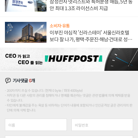
삼성전자 넷리스트와 특허분쟁 매듭, 5년 동
안 최대 1.3조 라이선스비 지급
소비자·유통
이부진 야심작 '신라스테이' 서울신라호텔
보다 잘 나가, 평택·주문진·해남·건대로 성
장판 더 넓힌다
기사댓글
0
개
200자까지 쓰실 수 있습니다. (현재 0 byte / 최대 400byte)
저작권 등 다른 사람의 권리를 침해하거나 명예를 훼손하는 댓글은 관련 법률에 의해 제재를 받을
수 있습니다.
타인에게 불쾌감을 주는 욕설 등 비하하는 단어가 내용에 포함되거나 인신공격성 글은 관리자의 판
단에 의해 삭제 합니다.