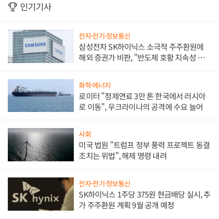
인기기사
전자·전기·정보통신
삼성전자 SK하이닉스 소극적 주주환원에
해외 증권가 비판, "반도체 호황 지속성 의
문"
화학·에너지
로이터 "정제연료 3만 톤 한국에서 러시아
로 이동", 우크라이나의 공격에 수요 늘어
사회
미국 법원 "트럼프 정부 풍력 프로젝트 동결
조치는 위법", 해제 명령 내려
전자·전기·정보통신
SK하이닉스 1주당 375원 현금배당 실시, 추
가 주주환원 계획 9월 공개 예정