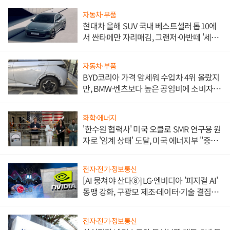
자동차·부품
현대차 올해 SUV 국내 베스트셀러 톱10에
서 싼타페만 자리매김, 그랜저·아반떼 '세단
쌍끌이'로 내수 방어
자동차·부품
BYD코리아 가격 앞세워 수입차 4위 올랐지
만, BMW·벤츠보다 높은 공임비에 소비자
불만 폭발
화학·에너지
'한수원 협력사' 미국 오클로 SMR 연구용 원
자로 '임계 상태' 도달, 미국 에너지부 "중요
한 이정표"
전자·전기·정보통신
[AI 뭉쳐야 산다⑧] LG·엔비디아 '피지컬 AI'
동맹 강화, 구광모 제조·데이터·기술 결집
해 종합 로보틱스 기업으로
전자·전기·정보통신