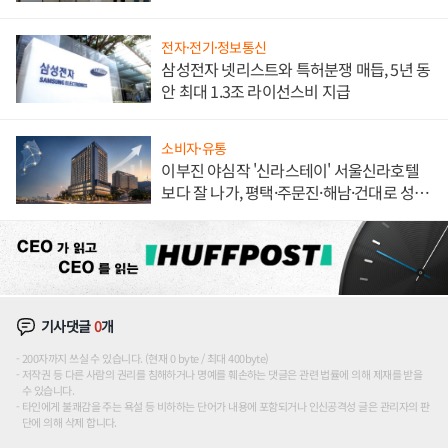
한 이정표"
전자·전기·정보통신
삼성전자 넷리스트와 특허분쟁 매듭, 5년 동
안 최대 1.3조 라이선스비 지급
소비자·유통
이부진 야심작 '신라스테이' 서울신라호텔
보다 잘 나가, 평택·주문진·해남·건대로 성
장판 더 넓힌다
기사댓글
0
개
200자까지 쓰실 수 있습니다. (현재 0 byte / 최대 400byte)
저작권 등 다른 사람의 권리를 침해하거나 명예를 훼손하는 댓글은 관련 법률에 의해 제재를 받을
수 있습니다.
타인에게 불쾌감을 주는 욕설 등 비하하는 단어가 내용에 포함되거나 인신공격성 글은 관리자의 판
단에 의해 삭제 합니다.