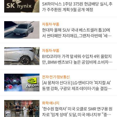
SK하이닉스 1주당 375원 현금배당 실시, 추
가 주주환원 계획 9월 공개 예정
자동차·부품
현대차 올해 SUV 국내 베스트셀러 톱10에
서 싼타페만 자리매김, 그랜저·아반떼 '세단
쌍끌이'로 내수 방어
자동차·부품
BYD코리아 가격 앞세워 수입차 4위 올랐지
만, BMW·벤츠보다 높은 공임비에 소비자
불만 폭발
전자·전기·정보통신
[AI 뭉쳐야 산다⑧] LG·엔비디아 '피지컬 AI'
동맹 강화, 구광모 제조·데이터·기술 결집
해 종합 로보틱스 기업으로
화학·에너지
'한수원 협력사' 미국 오클로 SMR 연구용 원
자로 '임계 상태' 도달, 미국 에너지부 "중요