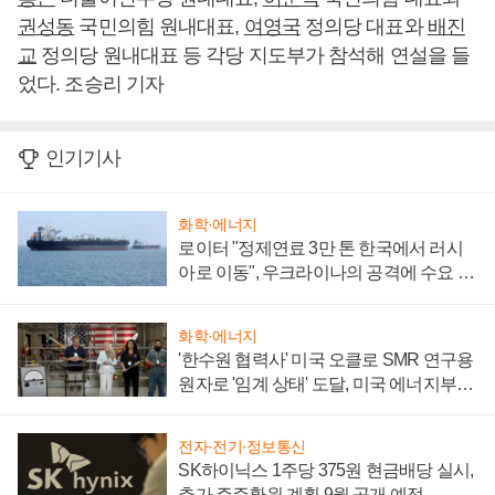
권성동
국민의힘 원내대표,
여영국
정의당 대표와
배진
교
정의당 원내대표 등 각당 지도부가 참석해 연설을 들
었다. 조승리 기자
인기기사
화학·에너지
로이터 "정제연료 3만 톤 한국에서 러시
아로 이동", 우크라이나의 공격에 수요 늘
어
화학·에너지
'한수원 협력사' 미국 오클로 SMR 연구용
원자로 '임계 상태' 도달, 미국 에너지부
"중요한 이정표"
전자·전기·정보통신
SK하이닉스 1주당 375원 현금배당 실시,
추가 주주환원 계획 9월 공개 예정