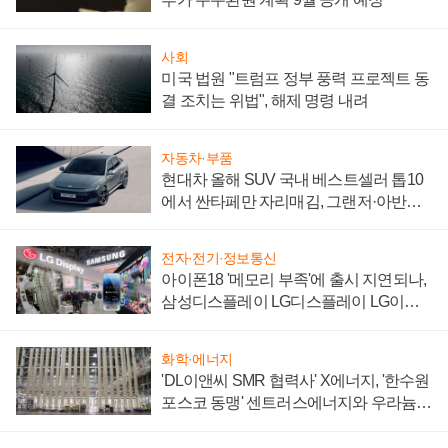
사회
미국 법원 "트럼프 정부 풍력 프로젝트 동
결 조치는 위법", 해제 명령 내려
자동차·부품
현대차 올해 SUV 국내 베스트셀러 톱10
에서 싼타페만 자리매김, 그랜저·아반떼
'세단 쌍끌이'로 내수 방어
전자·전기·정보통신
아이폰18 '메모리 부족'에 출시 지연되나,
삼성디스플레이 LG디스플레이 LG이노
텍 '탈애플' 수익 다각화 속도
화학·에너지
'DL이앤씨 SMR 협력사' X에너지, '한수원
포스코 동맹' 센트러스에너지와 우라늄
계약 체결