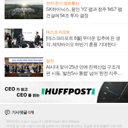
전자·전기·정보통신
SK하이닉스, 용인 'Y2' 팹과 청주 'M17' 팹
건설에 54조 투자 결정
데스크 리포트
[데스크리포트 8월] 무더운 입추에 든 생
각, 제약바이오 하반기 훈풍 기대한다
정치
AI시대 맞아 25년 만에 전력산업 구조개
편 시동, '발전5사 통합' 넘어 '한전 지주사'
재편론도
기사댓글
0
개
200자까지 쓰실 수 있습니다. (현재 0 byte / 최대 400byte)
저작권 등 다른 사람의 권리를 침해하거나 명예를 훼손하는 댓글은 관련 법률에 의해 제재