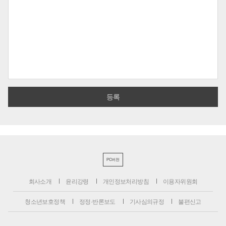
PC버전
회사소개
윤리강령
개인정보처리방침
이용자위원회
청소년보호정책
정정·반론보도
기사심의규정
불편신고