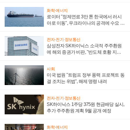
화학·에너지
로이터 "정제연료 3만 톤 한국에서 러시
아로 이동", 우크라이나의 공격에 수요 늘
어
전자·전기·정보통신
삼성전자 SK하이닉스 소극적 주주환원
에 해외 증권가 비판, "반도체 호황 지속
성 의문"
사회
미국 법원 "트럼프 정부 풍력 프로젝트 동
결 조치는 위법", 해제 명령 내려
전자·전기·정보통신
SK하이닉스 1주당 375원 현금배당 실시,
추가 주주환원 계획 9월 공개 예정
화학·에너지