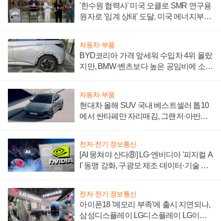
'한수원 협력사' 미국 오클로 SMR 연구용
원자로 '임계 상태' 도달, 미국 에너지부
"중요한 이정표"
자동차·부품
BYD코리아 가격 앞세워 수입차 4위 올랐
지만, BMW·벤츠보다 높은 공임비에 소비
자 불만 폭발
자동차·부품
현대차 올해 SUV 국내 베스트셀러 톱10
에서 싼타페만 자리매김, 그랜저·아반떼
'세단 쌍끌이'로 내수 방어
전자·전기·정보통신
[AI 뭉쳐야 산다⑧] LG·엔비디아 '피지컬 A
I' 동맹 강화, 구광모 제조·데이터·기술 결
집해 종합 로보틱스 기업으로
전자·전기·정보통신
아이폰18 '메모리 부족'에 출시 지연되나,
삼성디스플레이 LG디스플레이 LG이노