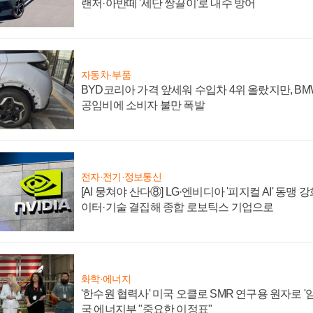
랜저·아반떼 '세단 쌍끌이'로 내수 방어
자동차·부품
BYD코리아 가격 앞세워 수입차 4위 올랐지만, B
공임비에 소비자 불만 폭발
전자·전기·정보통신
[AI 뭉쳐야 산다⑧] LG·엔비디아 '피지컬 AI' 동맹 
이터·기술 결집해 종합 로보틱스 기업으로
화학·에너지
'한수원 협력사' 미국 오클로 SMR 연구용 원자로 '임
국 에너지부 "중요한 이정표"