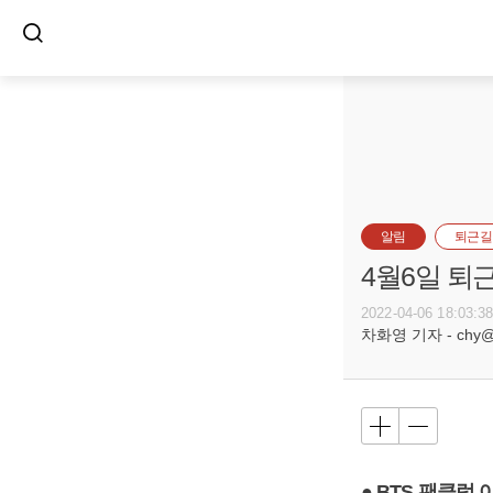
알림
퇴근길
4월6일 퇴
2022-04-06 18:03:3
차화영 기자 - chy@bu
● BTS 팬클럽