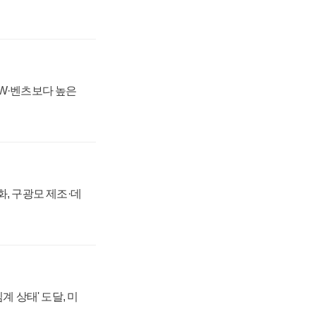
MW·벤츠보다 높은
강화, 구광모 제조·데
계 상태' 도달, 미