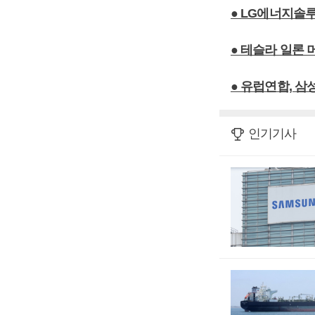
● LG에너지솔
● 테슬라 일론
● 유럽연합, 
인기기사