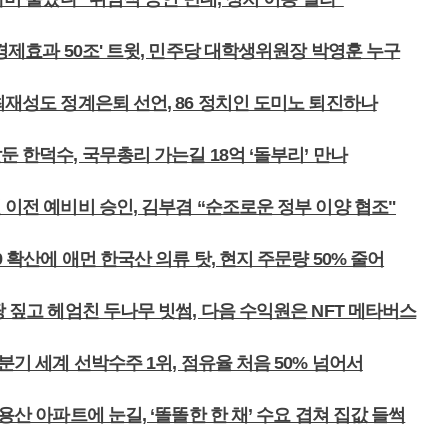
 경제효과 50조' 트윗, 민주당 대학생위원장 박영훈 누구
최재성도 정계은퇴 선언, 86 정치인 도미노 퇴진하나
둔 한덕수, 국무총리 가는길 18억 ‘돌부리’ 만나
 이전 예비비 승인, 김부겸 “순조로운 정부 이양 협조"
9 확산에 애먼 한국산 의류 탓, 현지 주문량 50% 줄어
땅 짚고 헤엄친 두나무 빗썸, 다음 수익원은 NFT 메타버스
1분기 세계 선박수주 1위, 점유율 처음 50% 넘어서
 용산 아파트에 눈길, ‘똘똘한 한 채’ 수요 겹쳐 집값 들썩