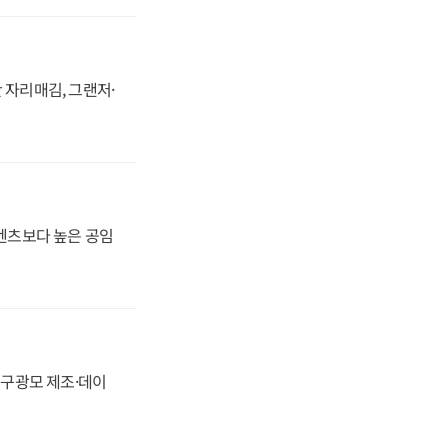
 자리매김, 그랜저·
·벤츠보다 높은 공임
화, 구광모 제조·데이