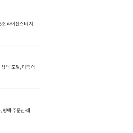
.3조 라이선스비 지
상태' 도달, 미국 에
, 평택·주문진·해