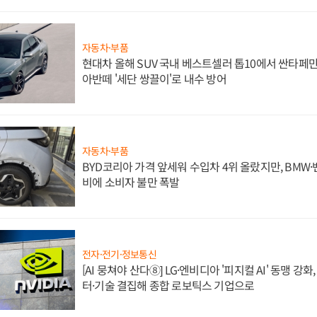
자동차·부품
현대차 올해 SUV 국내 베스트셀러 톱10에서 싼타페만
아반떼 '세단 쌍끌이'로 내수 방어
자동차·부품
BYD코리아 가격 앞세워 수입차 4위 올랐지만, BMW
비에 소비자 불만 폭발
전자·전기·정보통신
[AI 뭉쳐야 산다⑧] LG·엔비디아 '피지컬 AI' 동맹 강
터·기술 결집해 종합 로보틱스 기업으로