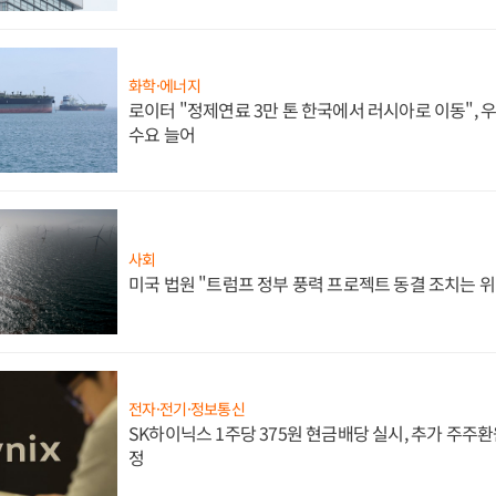
화학·에너지
로이터 "정제연료 3만 톤 한국에서 러시아로 이동",
수요 늘어
사회
미국 법원 "트럼프 정부 풍력 프로젝트 동결 조치는 위
전자·전기·정보통신
SK하이닉스 1주당 375원 현금배당 실시, 추가 주주환
정