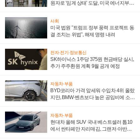
원자로 '임계 상태' 도달, 미국 에너지부
"중요한 이정표"
사회
미국 법원 "트럼프 정부 풍력 프로젝트 동
결 조치는 위법", 해제 명령 내려
전자·전기·정보통신
SK하이닉스 1주당 375원 현금배당 실시,
추가 주주환원 계획 9월 공개 예정
자동차·부품
BYD코리아 가격 앞세워 수입차 4위 올랐
지만, BMW·벤츠보다 높은 공임비에 소비
자 불만 폭발
자동차·부품
현대차 올해 SUV 국내 베스트셀러 톱10
에서 싼타페만 자리매김, 그랜저·아반떼
'세단 쌍끌이'로 내수 방어