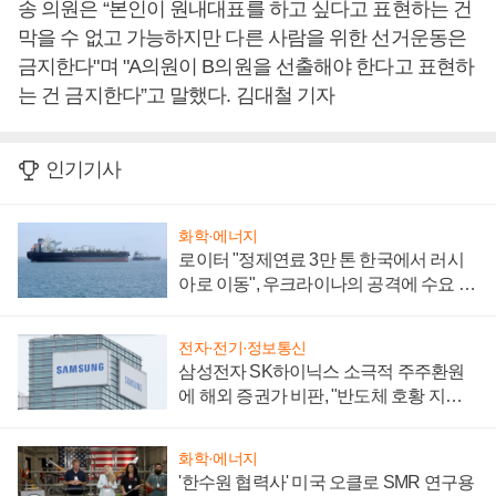
송 의원은 “본인이 원내대표를 하고 싶다고 표현하는 건
막을 수 없고 가능하지만 다른 사람을 위한 선거운동은
금지한다"며 "A의원이 B의원을 선출해야 한다고 표현하
는 건 금지한다”고 말했다. 김대철 기자
인기기사
화학·에너지
로이터 "정제연료 3만 톤 한국에서 러시
아로 이동", 우크라이나의 공격에 수요 늘
어
전자·전기·정보통신
삼성전자 SK하이닉스 소극적 주주환원
에 해외 증권가 비판, "반도체 호황 지속
성 의문"
화학·에너지
'한수원 협력사' 미국 오클로 SMR 연구용