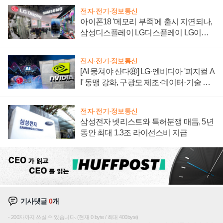
전자·전기·정보통신
아이폰18 '메모리 부족'에 출시 지연되나,
삼성디스플레이 LG디스플레이 LG이노
텍 '탈애플' 수익 다각화 속도
전자·전기·정보통신
[AI 뭉쳐야 산다⑧] LG·엔비디아 '피지컬 A
I' 동맹 강화, 구광모 제조·데이터·기술 결
집해 종합 로보틱스 기업으로
전자·전기·정보통신
삼성전자 넷리스트와 특허분쟁 매듭, 5년
동안 최대 1.3조 라이선스비 지급
기사댓글
0
개
200자까지 쓰실 수 있습니다. (현재 0 byte / 최대 400byte)