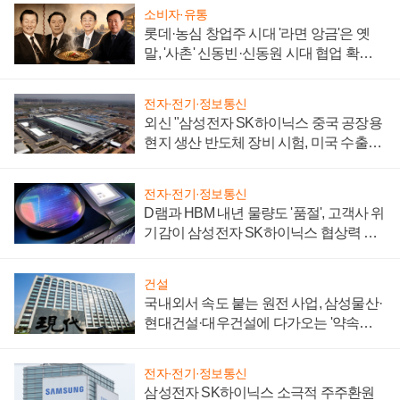
소비자·유통
롯데·농심 창업주 시대 '라면 앙금'은 옛
말, '사촌' 신동빈·신동원 시대 협업 확대
일로
전자·전기·정보통신
외신 "삼성전자 SK하이닉스 중국 공장용
현지 생산 반도체 장비 시험, 미국 수출통
제 대비"
전자·전기·정보통신
D램과 HBM 내년 물량도 '품절', 고객사 위
기감이 삼성전자 SK하이닉스 협상력 더
키워
건설
국내외서 속도 붙는 원전 사업, 삼성물산·
현대건설·대우건설에 다가오는 '약속의
시간'
전자·전기·정보통신
삼성전자 SK하이닉스 소극적 주주환원