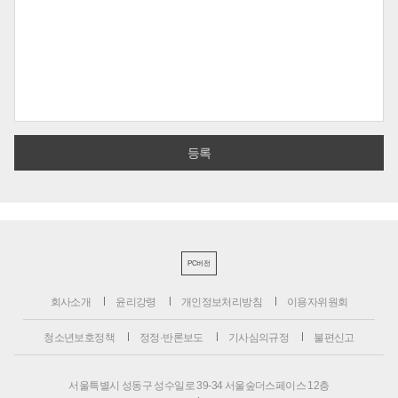
PC버전
회사소개
윤리강령
개인정보처리방침
이용자위원회
청소년보호정책
정정·반론보도
기사심의규정
불편신고
서울특별시 성동구 성수일로 39-34 서울숲더스페이스 12층