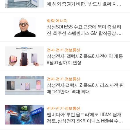
에 해외 증권가 비판, "반도체 호황 지속
성 의문"
화학·에너지
삼성SDI ESS 수요 급증에 북미 증설 타
진, 최주선 스텔란티스·GM 합작공장 건
설 재추진하나
전자·전기·정보통신
삼성전자, 갤럭시Z 폴드8 사전예약 개통
8월31일까지 연장
전자·전기·정보통신
삼성전자 갤럭시 Z 폴드8 시리즈 사전 판
매 '144만 대' 역대 최대
전자·전기·정보통신
엔비디아 '루빈 울트라'에도 HBM4 탑재
검토, 삼성전자·SK하이닉스 HBM4 수율
에 주도권 갈린다