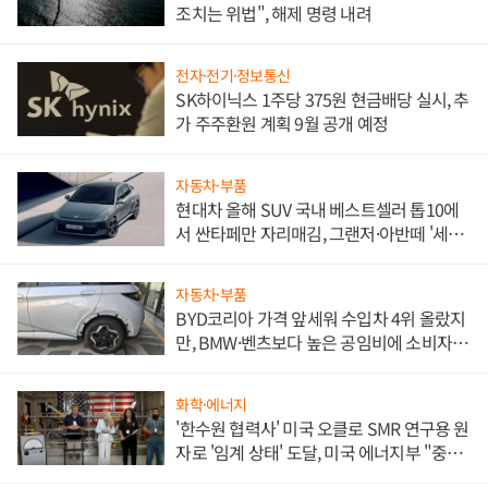
조치는 위법", 해제 명령 내려
전자·전기·정보통신
SK하이닉스 1주당 375원 현금배당 실시, 추
가 주주환원 계획 9월 공개 예정
자동차·부품
현대차 올해 SUV 국내 베스트셀러 톱10에
서 싼타페만 자리매김, 그랜저·아반떼 '세단
쌍끌이'로 내수 방어
자동차·부품
BYD코리아 가격 앞세워 수입차 4위 올랐지
만, BMW·벤츠보다 높은 공임비에 소비자
불만 폭발
화학·에너지
'한수원 협력사' 미국 오클로 SMR 연구용 원
자로 '임계 상태' 도달, 미국 에너지부 "중요
한 이정표"