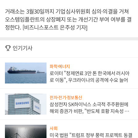
거래소는 3월30일까지 기업심사위원회 심의·의결을 거쳐
오스템임플란트의 상장폐지 또는 개선기간 부여 여부를 결
정한다. [비즈니스포스트 은주성 기자]
인기기사
화학·에너지
로이터 "정제연료 3만 톤 한국에서 러시아
로 이동", 우크라이나의 공격에 수요 늘어
전자·전기·정보통신
삼성전자 SK하이닉스 소극적 주주환원에
해외 증권가 비판, "반도체 호황 지속성 의
문"
사회
미국 법원 "트럼프 정부 풍력 프로젝트 동결