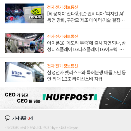
전자·전기·정보통신
[AI 뭉쳐야 산다⑧] LG·엔비디아 '피지컬 AI'
동맹 강화, 구광모 제조·데이터·기술 결집
해 종합 로보틱스 기업으로
전자·전기·정보통신
아이폰18 '메모리 부족'에 출시 지연되나, 삼
성디스플레이 LG디스플레이 LG이노텍 '탈
애플' 수익 다각화 속도
전자·전기·정보통신
삼성전자 넷리스트와 특허분쟁 매듭, 5년 동
안 최대 1.3조 라이선스비 지급
기사댓글
0
개
200자까지 쓰실 수 있습니다. (현재 0 byte / 최대 400byte)