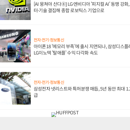
[AI 뭉쳐야 산다⑧] LG·엔비디아 '피지컬 AI' 동맹 강
터·기술 결집해 종합 로보틱스 기업으로
전자·전기·정보통신
아이폰18 '메모리 부족'에 출시 지연되나, 삼성디스
LG이노텍 '탈애플' 수익 다각화 속도
전자·전기·정보통신
삼성전자 넷리스트와 특허분쟁 매듭, 5년 동안 최대 1
급