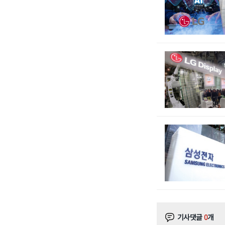
기사댓글
0
개