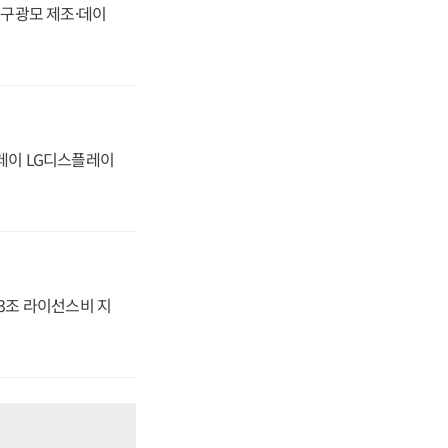
화, 구광모 제조·데이
플레이 LG디스플레이
.3조 라이선스비 지