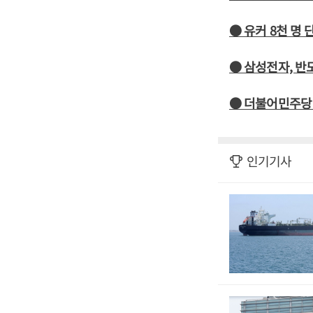
● 유커 8천 명 
● 삼성전자, 반
● 더불어민주당
인기기사