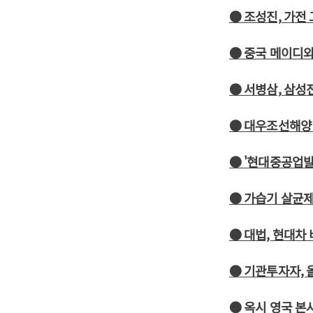
● 조성진, 가전
● 중국 메이디와
● 서병삼, 삼성
● 대우조선해양 
● '현대중공업발
● 가습기 살균제
● 대법, 현대차
● 기관투자자, 
● 옥시 영국 본