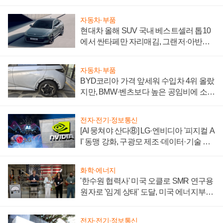
자동차·부품
현대차 올해 SUV 국내 베스트셀러 톱10
에서 싼타페만 자리매김, 그랜저·아반떼
'세단 쌍끌이'로 내수 방어
자동차·부품
BYD코리아 가격 앞세워 수입차 4위 올랐
지만, BMW·벤츠보다 높은 공임비에 소비
자 불만 폭발
전자·전기·정보통신
[AI 뭉쳐야 산다⑧] LG·엔비디아 '피지컬 A
I' 동맹 강화, 구광모 제조·데이터·기술 결
집해 종합 로보틱스 기업으로
화학·에너지
'한수원 협력사' 미국 오클로 SMR 연구용
원자로 '임계 상태' 도달, 미국 에너지부
"중요한 이정표"
전자·전기·정보통신