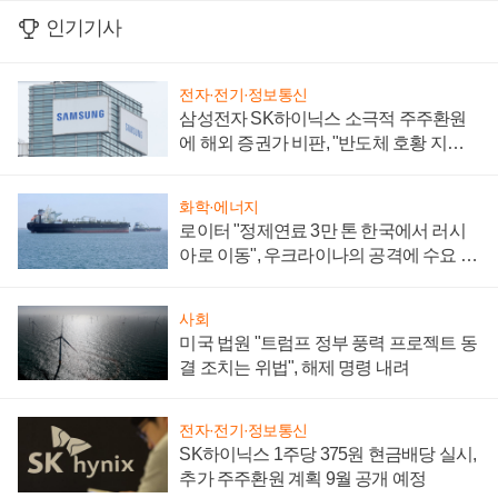
인기기사
전자·전기·정보통신
삼성전자 SK하이닉스 소극적 주주환원
에 해외 증권가 비판, "반도체 호황 지속
성 의문"
화학·에너지
로이터 "정제연료 3만 톤 한국에서 러시
아로 이동", 우크라이나의 공격에 수요 늘
어
사회
미국 법원 "트럼프 정부 풍력 프로젝트 동
결 조치는 위법", 해제 명령 내려
전자·전기·정보통신
SK하이닉스 1주당 375원 현금배당 실시,
추가 주주환원 계획 9월 공개 예정