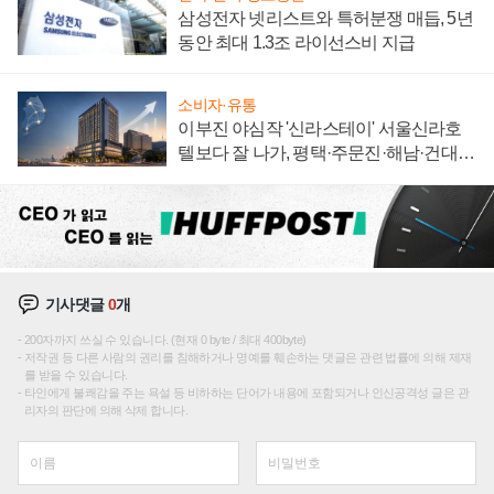
삼성전자 넷리스트와 특허분쟁 매듭, 5년
동안 최대 1.3조 라이선스비 지급
소비자·유통
이부진 야심작 '신라스테이' 서울신라호
텔보다 잘 나가, 평택·주문진·해남·건대로
성장판 더 넓힌다
기사댓글
0
개
200자까지 쓰실 수 있습니다. (현재 0 byte / 최대 400byte)
저작권 등 다른 사람의 권리를 침해하거나 명예를 훼손하는 댓글은 관련 법률에 의해 제재
를 받을 수 있습니다.
타인에게 불쾌감을 주는 욕설 등 비하하는 단어가 내용에 포함되거나 인신공격성 글은 관
리자의 판단에 의해 삭제 합니다.